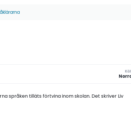
åklärarna
Käl
Norr
na språken tilläts förtvina inom skolan. Det skriver Liv