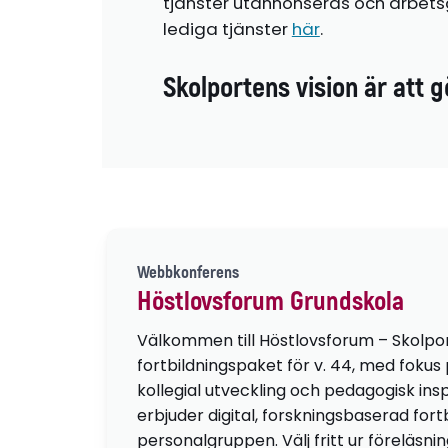
tjänster utannonseras och arbetsg
lediga tjänster
här
.
Skolportens vision är att g
Webbkonferens
Höstlovsforum Grundskola
Välkommen till Höstlovsforum – Skolpo
fortbildningspaket för v. 44, med fokus
kollegial utveckling och pedagogisk insp
erbjuder digital, forskningsbaserad fortb
personalgruppen. Välj fritt ur föreläsni