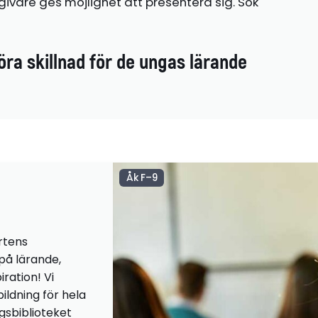
ivare ges möjlighet att presentera sig. Sök
öra skillnad för de ungas lärande
Åk F–9
rtens
 på lärande,
iration! Vi
ildning för hela
ngsbiblioteket