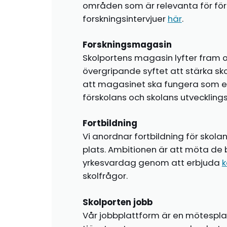
områden som är relevanta för förs
forskningsintervjuer
här
.
Forskningsmagasin
Skolportens magasin lyfter fram o
övergripande syftet att stärka sk
att magasinet ska fungera som en i
förskolans och skolans utvecklin
Fortbildning
Vi anordnar fortbildning för skola
plats. Ambitionen är att möta de 
yrkesvardag genom att erbjuda
k
skolfrågor.
Skolporten jobb
Vår jobbplattform är en mötespla