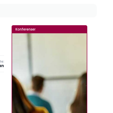
Konferenser
la:
an