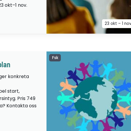
23 okt–1 nov.
23 okt – 1 no
Fsk
olan
 ger konkreta
el start,
sintyg. Pris 749
lta? Kontakta oss