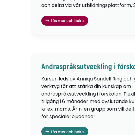
och delta via vår utbildningsplattform, 
Läs mer och boka
Andraspråksutveckling i försk
Kursen leds av Anniqa Sandell Ring och
verktyg för att stärka din kunskap om
andraspråksutveckling i förskolan. Flexib
tillgång i 6 månader med avslutande kur
kr ex. moms. Är ni en grupp som vill de
för specialerbjudande!
Läs mer och boka