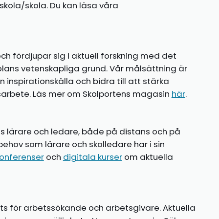
kola/skola. Du kan läsa våra
ch fördjupar sig i aktuell forskning med det
olans vetenskapliga grund. Vår målsättning är
nspirationskälla och bidra till att stärka
gsarbete. Läs mer om Skolportens magasin
här
.
ns lärare och ledare, både på distans och på
behov som lärare och skolledare har i sin
onferenser
och
digitala kurser
om aktuella
ts för arbetssökande och arbetsgivare. Aktuella