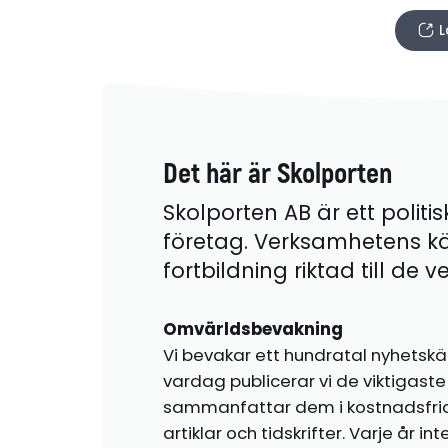
L
Det här är Skolporten
Skolporten AB är ett politis
företag. Verksamhetens k
fortbildning riktad till de
Omvärldsbevakning
Vi bevakar ett hundratal nyhetskä
vardag publicerar vi de viktigas
sammanfattar dem i kostnadsfr
artiklar och tidskrifter. Varje år i