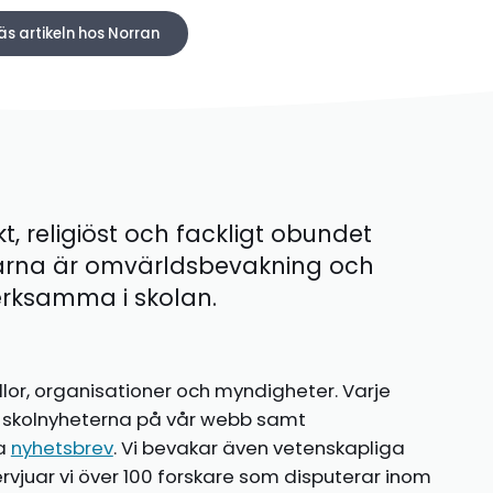
äs artikeln hos Norran
kt, religiöst och fackligt obundet
ärna är omvärldsbevakning och
 verksamma i skolan.
llor, organisationer och myndigheter. Varje
te skolnyheterna på vår webb samt
ia
nyhetsbrev
. Vi bevakar även vetenskapliga
ntervjuar vi över 100 forskare som disputerar inom