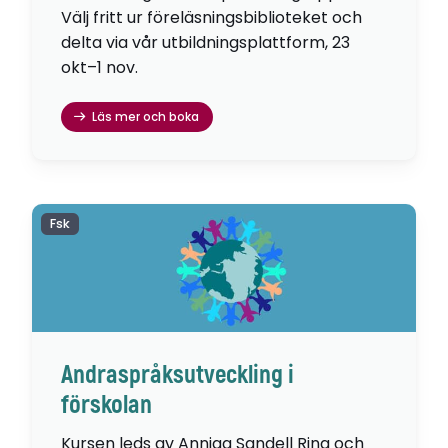
Välj fritt ur föreläsningsbiblioteket och
delta via vår utbildningsplattform, 23
okt–1 nov.
Läs mer och boka
Fsk
Andraspråksutveckling i
förskolan
Kursen leds av Anniqa Sandell Ring och