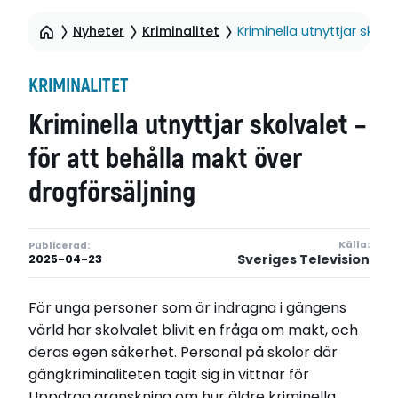
Nyheter
Kriminalitet
Kriminella utnyttjar skol
KRIMINALITET
Kriminella utnyttjar skolvalet –
för att behålla makt över
drogförsäljning
Källa:
Publicerad:
Sveriges Television
2025-04-23
För unga personer som är indragna i gängens
värld har skolvalet blivit en fråga om makt, och
deras egen säkerhet. Personal på skolor där
gängkriminaliteten tagit sig in vittnar för
Uppdrag granskning om hur äldre kriminella