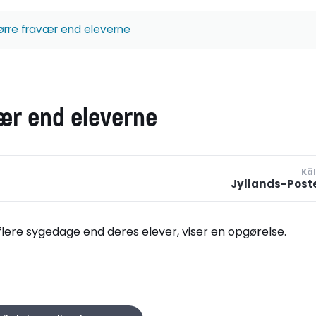
ørre fravær end eleverne
ær end eleverne
Käl
Jyllands-Post
lere sygedage end deres elever, viser en opgørelse.