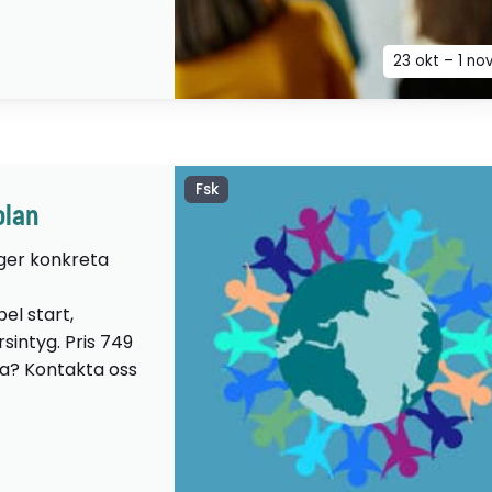
23 okt – 1 no
Fsk
olan
 ger konkreta
el start,
sintyg. Pris 749
lta? Kontakta oss