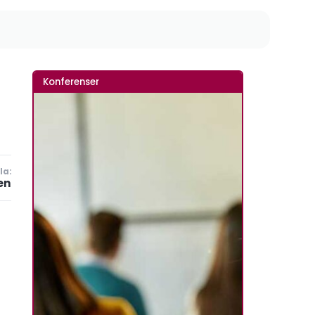
Konferenser
la:
en