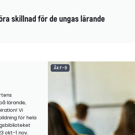
öra skillnad för de ungas lärande
Åk F–9
rtens
 på lärande,
iration! Vi
ildning för hela
ngsbiblioteket
23 okt–1 nov.