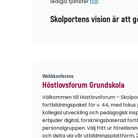
lediga tjänster
här
.
Skolportens vision är att g
Webbkonferens
Höstlovsforum Grundskola
Välkommen till Höstlovsforum – Skolpo
fortbildningspaket för v. 44, med fokus
kollegial utveckling och pedagogisk insp
erbjuder digital, forskningsbaserad fortb
personalgruppen. Välj fritt ur föreläsni
och delta via vår utbildningsplattform, 