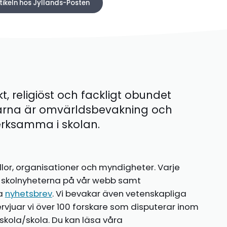
tikeln hos Jyllands-Posten
kt, religiöst och fackligt obundet
ärna är omvärldsbevakning och
 verksamma i skolan.
llor, organisationer och myndigheter. Varje
te skolnyheterna på vår webb samt
ia
nyhetsbrev
. Vi bevakar även vetenskapliga
ntervjuar vi över 100 forskare som disputerar inom
kola/skola. Du kan läsa våra