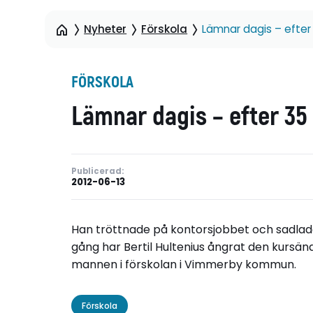
Nyheter
Förskola
Lämnar dagis – efter
FÖRSKOLA
Lämnar dagis – efter 35
Publicerad:
2012-06-13
Han tröttnade på kontorsjobbet och sadlade 
gång har Bertil Hultenius ångrat den kursän
mannen i förskolan i Vimmerby kommun.
Förskola