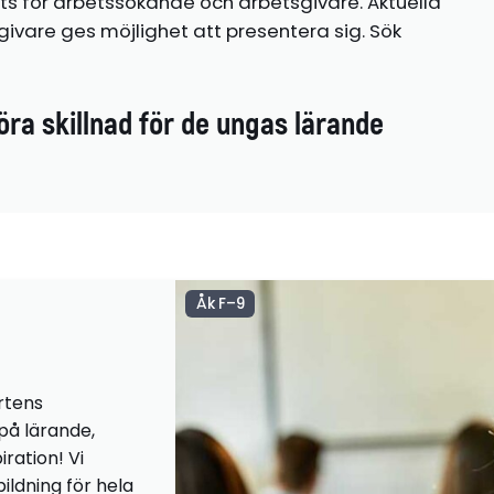
ts för arbetssökande och arbetsgivare. Aktuella
ivare ges möjlighet att presentera sig. Sök
öra skillnad för de ungas lärande
Åk F–9
rtens
 på lärande,
iration! Vi
ildning för hela