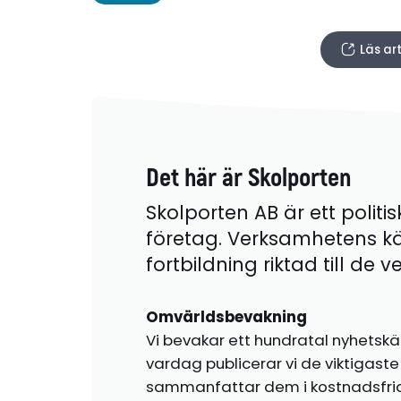
Läs ar
Det här är Skolporten
Skolporten AB är ett politis
företag. Verksamhetens k
fortbildning riktad till de
Omvärldsbevakning
Vi bevakar ett hundratal nyhetskä
vardag publicerar vi de viktigas
sammanfattar dem i kostnadsfr