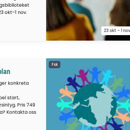
ngsbiblioteket
23 okt–1 nov.
23 okt – 1 no
Fsk
olan
 ger konkreta
el start,
sintyg. Pris 749
lta? Kontakta oss