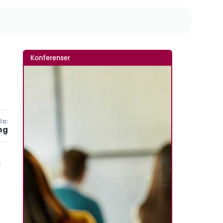
Konferenser
la:
ng
a