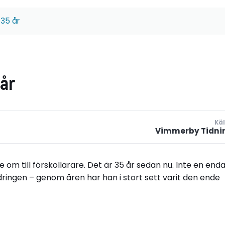
 35 år
 år
Käl
Vimmerby Tidni
om till förskollärare. Det är 35 år sedan nu. Inte en end
dringen – genom åren har han i stort sett varit den ende