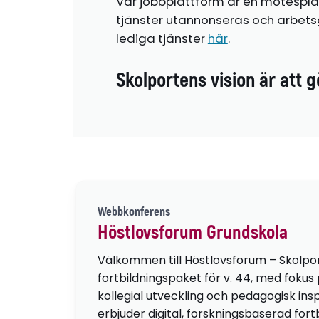
Vår jobbplattform är en mötespla
tjänster utannonseras och arbetsg
lediga tjänster
här
.
Skolportens vision är att g
Webbkonferens
Höstlovsforum Grundskola
Välkommen till Höstlovsforum – Skolpo
fortbildningspaket för v. 44, med fokus
kollegial utveckling och pedagogisk insp
erbjuder digital, forskningsbaserad fortb