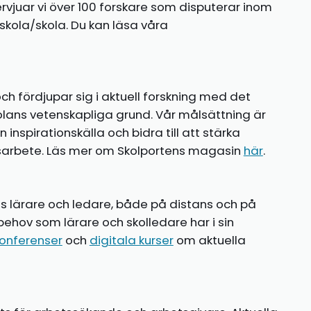
ntervjuar vi över 100 forskare som disputerar inom
kola/skola. Du kan läsa våra
ch fördjupar sig i aktuell forskning med det
olans vetenskapliga grund. Vår målsättning är
nspirationskälla och bidra till att stärka
gsarbete. Läs mer om Skolportens magasin
här
.
ns lärare och ledare, både på distans och på
behov som lärare och skolledare har i sin
onferenser
och
digitala kurser
om aktuella