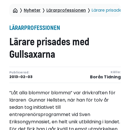
Nyheter
Lärarprofessionen
Lärare prisades m
LÄRARPROFESSIONEN
Lärare prisades med
Gullsaxarna
Källa:
Publicerad:
Borås Tidning
2013-02-03
”Låt alla blommor blomma” var drivkraften för
läraren Gunnar Hellsten, när han för tolv år
sedan tog initiativet till
entreprenörsprogrammet vid Sven
Eriksongymnasiet, en helt unik utbildning i landet.
För det fick han i går kväll ta emot utmärkelsen