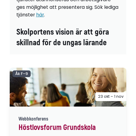
ges möjlighet att presentera sig. Sök lediga
tjänster
här
.
Skolportens vision är att göra
skillnad för de ungas lärande
Åk F–9
23 okt – 1 nov
Webbkonferens
Höstlovsforum Grundskola