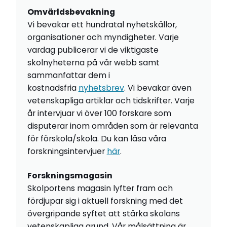
Omvärldsbevakning
Vi bevakar ett hundratal nyhetskällor,
organisationer och myndigheter. Varje
vardag publicerar vi de viktigaste
skolnyheterna på vår webb samt
sammanfattar dem i
kostnadsfria
nyhetsbrev
. Vi bevakar även
vetenskapliga artiklar och tidskrifter. Varje
år intervjuar vi över 100 forskare som
disputerar inom områden som är relevanta
för förskola/skola. Du kan läsa våra
forskningsintervjuer
här
.
Forskningsmagasin
Skolportens magasin lyfter fram och
fördjupar sig i aktuell forskning med det
övergripande syftet att stärka skolans
vetenskapliga grund. Vår målsättning är