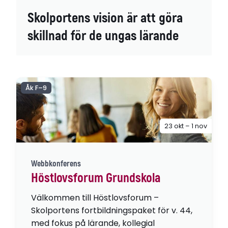
Skolportens vision är att göra
skillnad för de ungas lärande
Åk F–9
23 okt – 1 nov
Webbkonferens
Höstlovsforum Grundskola
Välkommen till Höstlovsforum –
Skolportens fortbildningspaket för v. 44,
med fokus på lärande, kollegial