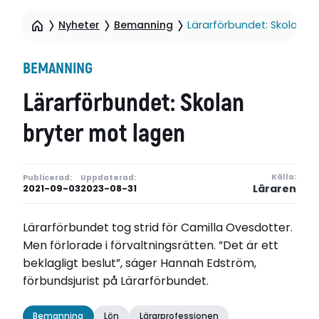
Nyheter
Bemanning
Lärarförbundet: Skolan b
BEMANNING
Lärarförbundet: Skolan
bryter mot lagen
Källa:
Publicerad:
Uppdaterad:
Läraren
2021-09-03
2023-08-31
Lärarförbundet tog strid för Camilla Ovesdotter.
Men förlorade i förvaltningsrätten. ”Det är ett
beklagligt beslut”, säger Hannah Edström,
förbundsjurist på Lärarförbundet.
Bemanning
Lön
Lärarprofessionen