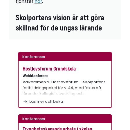
tjänster
här
.
Skolportens vision är att göra
skillnad för de ungas lärande
Konferenser
Höstlovsforum Grundskola
Webbkonferens
Välkommen till Höstlovsforum – Skolportens
fortbildningspaket för v. 44, med fokus på
lärande, kollegial utveckling och…
Läs mer och boka
Konferenser
Trygghetsskapande arbete i skolan