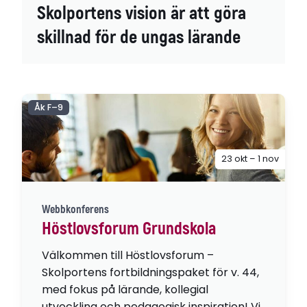
Skolportens vision är att göra
skillnad för de ungas lärande
Åk F–9
23 okt – 1 nov
Webbkonferens
Höstlovsforum Grundskola
Välkommen till Höstlovsforum –
Skolportens fortbildningspaket för v. 44,
med fokus på lärande, kollegial
utveckling och pedagogisk inspiration! Vi