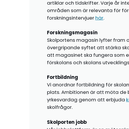
artiklar och tidskrifter. Varje år i
områden som är relevanta för förs
forskningsintervjuer
här
.
Forskningsmagasin
Skolportens magasin lyfter fram o
övergripande syftet att stärka sk
att magasinet ska fungera som en i
förskolans och skolans utvecklin
Fortbildning
Vi anordnar fortbildning för skola
plats. Ambitionen är att möta de 
yrkesvardag genom att erbjuda
k
skolfrågor.
Skolporten jobb