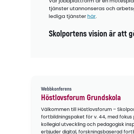
Vår jobbplattform är en mötespla
tjänster utannonseras och arbetsg
lediga tjänster
här
.
Skolportens vision är att g
Webbkonferens
Höstlovsforum Grundskola
Välkommen till Höstlovsforum – Skolpo
fortbildningspaket för v. 44, med fokus
kollegial utveckling och pedagogisk insp
erbjuder digital, forskningsbaserad fortb