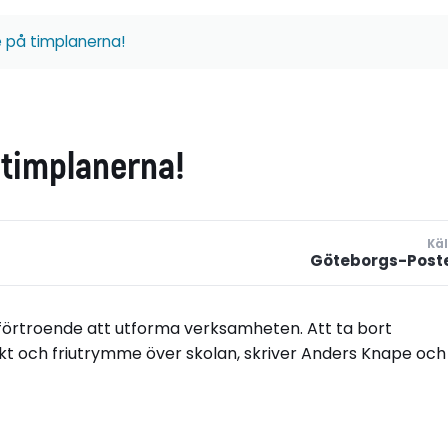
te på timplanerna!
å timplanerna!
Käl
Göteborgs-Post
förtroende att utforma verksamheten. Att ta bort
kt och friutrymme över skolan, skriver Anders Knape och