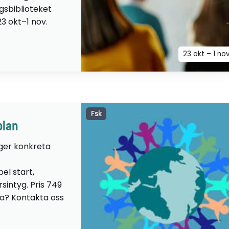
ngsbiblioteket
23 okt–1 nov.
23 okt – 1 no
Fsk
olan
 ger konkreta
el start,
sintyg. Pris 749
lta? Kontakta oss