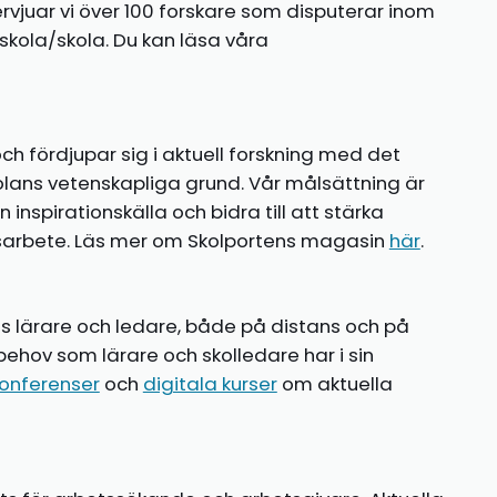
ntervjuar vi över 100 forskare som disputerar inom
kola/skola. Du kan läsa våra
ch fördjupar sig i aktuell forskning med det
olans vetenskapliga grund. Vår målsättning är
nspirationskälla och bidra till att stärka
gsarbete. Läs mer om Skolportens magasin
här
.
ns lärare och ledare, både på distans och på
behov som lärare och skolledare har i sin
onferenser
och
digitala kurser
om aktuella