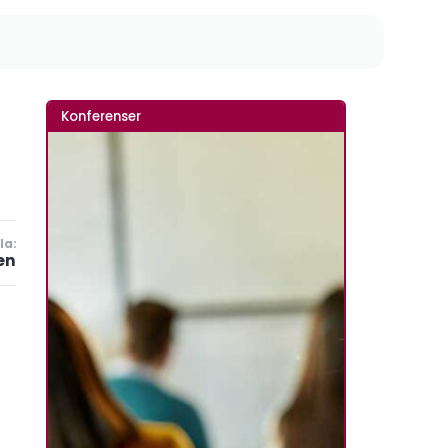
Konferenser
la:
en