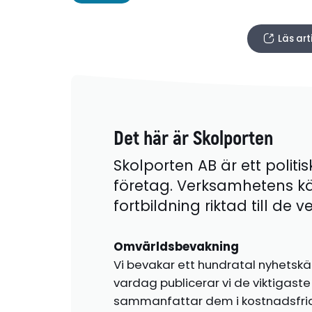
Läs ar
Det här är Skolporten
Skolporten AB är ett politis
företag. Verksamhetens k
fortbildning riktad till de
Omvärldsbevakning
Vi bevakar ett hundratal nyhetskä
vardag publicerar vi de viktigas
sammanfattar dem i kostnadsfr