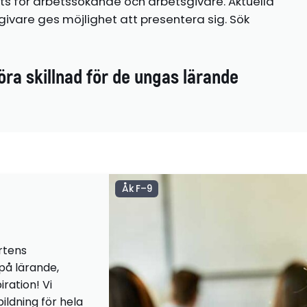
ts för arbetssökande och arbetsgivare. Aktuella
ivare ges möjlighet att presentera sig. Sök
öra skillnad för de ungas lärande
Åk F–9
rtens
 på lärande,
iration! Vi
ildning för hela