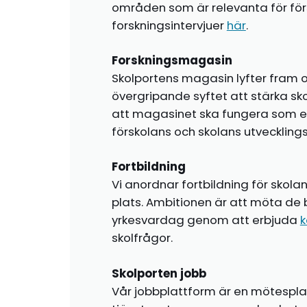
områden som är relevanta för förs
forskningsintervjuer
här
.
Forskningsmagasin
Skolportens magasin lyfter fram o
övergripande syftet att stärka sk
att magasinet ska fungera som en i
förskolans och skolans utvecklin
Fortbildning
Vi anordnar fortbildning för skola
plats. Ambitionen är att möta de 
yrkesvardag genom att erbjuda
k
skolfrågor.
Skolporten jobb
Vår jobbplattform är en mötespla