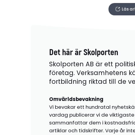
Läs ar
Det här är Skolporten
Skolporten AB är ett politis
företag. Verksamhetens k
fortbildning riktad till de
Omvärldsbevakning
Vi bevakar ett hundratal nyhetskä
vardag publicerar vi de viktigas
sammanfattar dem i kostnadsfr
artiklar och tidskrifter. Varje år i