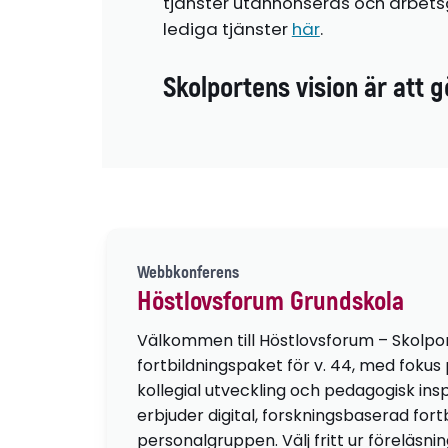
tjänster utannonseras och arbetsg
lediga tjänster
här
.
Skolportens vision är att g
Webbkonferens
Höstlovsforum Grundskola
Välkommen till Höstlovsforum – Skolpo
fortbildningspaket för v. 44, med fokus
kollegial utveckling och pedagogisk insp
erbjuder digital, forskningsbaserad fortb
personalgruppen. Välj fritt ur föreläsni