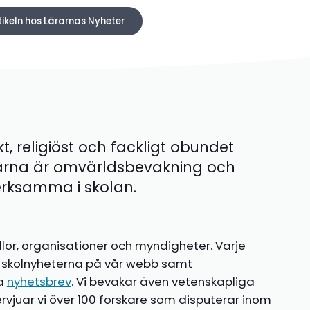
tikeln hos Lärarnas Nyheter
kt, religiöst och fackligt obundet
ärna är omvärldsbevakning och
 verksamma i skolan.
llor, organisationer och myndigheter. Varje
te skolnyheterna på vår webb samt
ia
nyhetsbrev
. Vi bevakar även vetenskapliga
ntervjuar vi över 100 forskare som disputerar inom