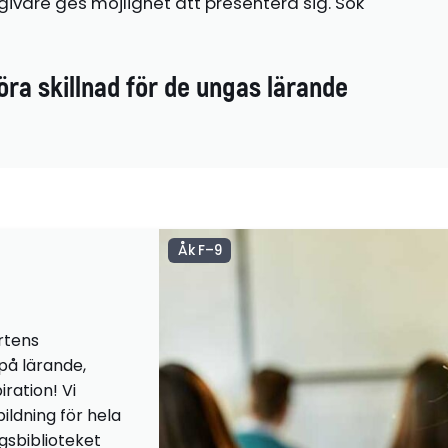
ivare ges möjlighet att presentera sig. Sök
öra skillnad för de ungas lärande
Åk F–9
rtens
 på lärande,
iration! Vi
ildning för hela
ngsbiblioteket