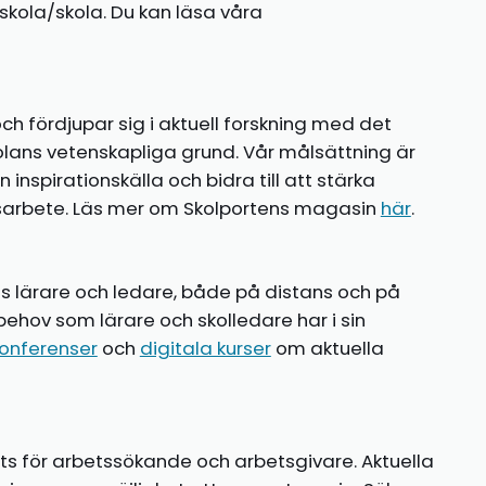
kola/skola. Du kan läsa våra
ch fördjupar sig i aktuell forskning med det
olans vetenskapliga grund. Vår målsättning är
nspirationskälla och bidra till att stärka
gsarbete. Läs mer om Skolportens magasin
här
.
ns lärare och ledare, både på distans och på
behov som lärare och skolledare har i sin
onferenser
och
digitala kurser
om aktuella
ts för arbetssökande och arbetsgivare. Aktuella