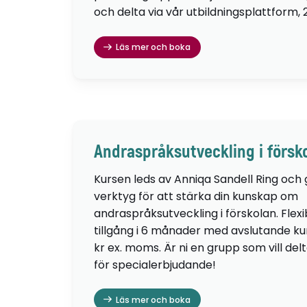
och delta via vår utbildningsplattform, 
Läs mer och boka
Andraspråksutveckling i försk
Kursen leds av Anniqa Sandell Ring och
verktyg för att stärka din kunskap om
andraspråksutveckling i förskolan. Flexib
tillgång i 6 månader med avslutande kur
kr ex. moms. Är ni en grupp som vill de
för specialerbjudande!
Läs mer och boka