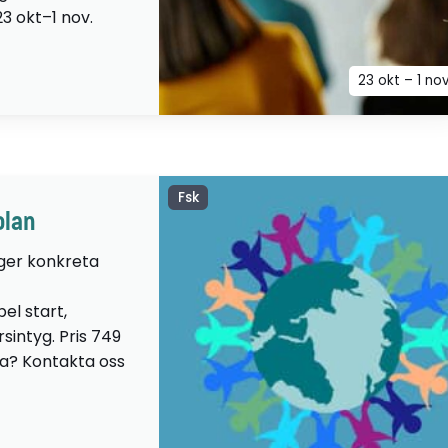
23 okt–1 nov.
23 okt – 1 no
Fsk
olan
 ger konkreta
el start,
sintyg. Pris 749
lta? Kontakta oss