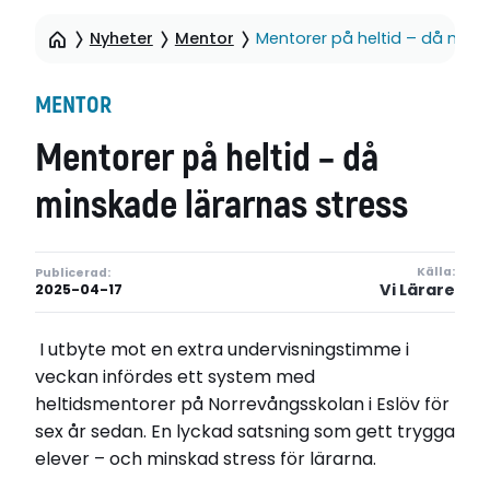
Nyheter
Mentor
Mentorer på heltid – då mins
MENTOR
Mentorer på heltid – då
minskade lärarnas stress
Källa:
Publicerad:
Vi Lärare
2025-04-17
I utbyte mot en extra undervisningstimme i
veckan infördes ett system med
heltidsmentorer på Norrevångsskolan i Eslöv för
sex år sedan. En lyckad satsning som gett trygga
elever – och minskad stress för lärarna.