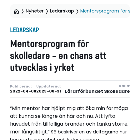
Nyheter
Ledarskap
Mentorsprogram för skolle
LEDARSKAP
Mentorsprogram för
skolledare – en chans att
utvecklas i yrket
Källa:
Publicerad:
Uppdaterad:
Lärarförbundet Skolledare
2022-04-08
2023-08-31
”Min mentor har hjälpt mig att öka min förmåga
att kunna se längre än här och nu. Att lyfta
huvudet från tillfälliga bränder och tänka större,
mer långsiktigt.”
Så beskriver en av deltagarna hur
hon växte som chef och ledare genom