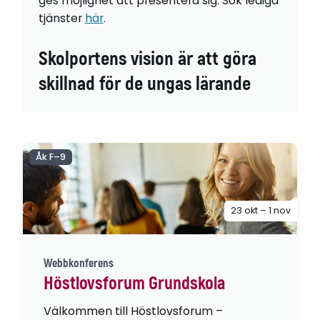
ges möjlighet att presentera sig. Sök lediga
tjänster
här
.
Skolportens vision är att göra
skillnad för de ungas lärande
Åk F–9
23 okt – 1 nov
Webbkonferens
Höstlovsforum Grundskola
Välkommen till Höstlovsforum –