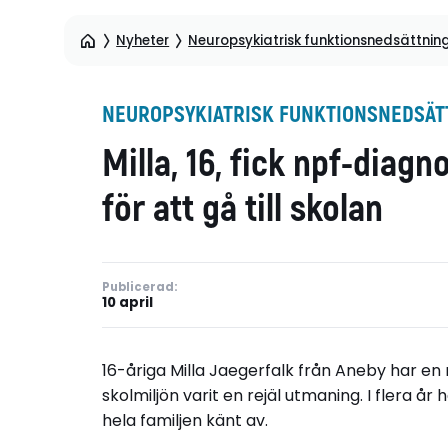
Nyheter
Neuropsykiatrisk funktionsnedsättnin
NEUROPSYKIATRISK FUNKTIONSNEDSÄTT
Milla, 16, fick npf-diagn
för att gå till skolan
Publicerad:
10 april
16-åriga Milla Jaegerfalk från Aneby har en 
skolmiljön varit en rejäl utmaning. I flera 
hela familjen känt av.