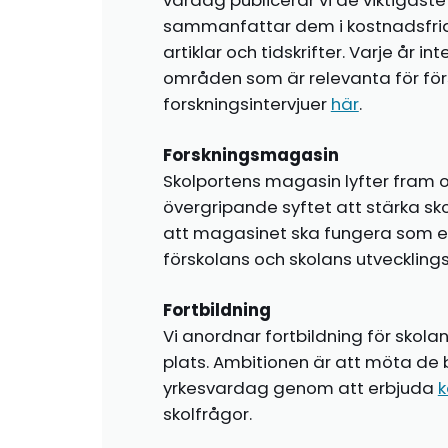
vardag publicerar vi de viktigas
sammanfattar dem i kostnadsfr
artiklar och tidskrifter. Varje år i
områden som är relevanta för förs
forskningsintervjuer
här
.
Forskningsmagasin
Skolportens magasin lyfter fram o
övergripande syftet att stärka sk
att magasinet ska fungera som en i
förskolans och skolans utvecklin
Fortbildning
Vi anordnar fortbildning för skola
plats. Ambitionen är att möta de 
yrkesvardag genom att erbjuda
k
skolfrågor.