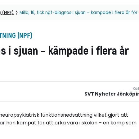
g (NPF)
Milla, 16, fick npf-diagnos i sjuan – kämpade i flera år för 
NING (NPF)
os i sjuan – kämpade i flera år
Käl
SVT Nyheter Jönköpi
neuropsykiatrisk funktionsnedsättning vilket gjort att
år har hon kämpat för att orka vara i skolan – en kamp som