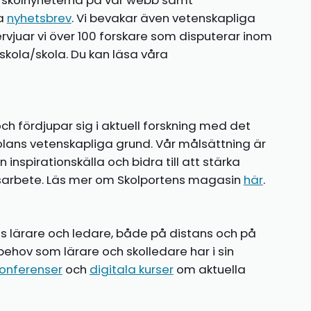
te skolnyheterna på vår webb samt
ia
nyhetsbrev
. Vi bevakar även vetenskapliga
ntervjuar vi över 100 forskare som disputerar inom
kola/skola. Du kan läsa våra
ch fördjupar sig i aktuell forskning med det
olans vetenskapliga grund. Vår målsättning är
nspirationskälla och bidra till att stärka
gsarbete. Läs mer om Skolportens magasin
här
.
ns lärare och ledare, både på distans och på
behov som lärare och skolledare har i sin
onferenser
och
digitala kurser
om aktuella