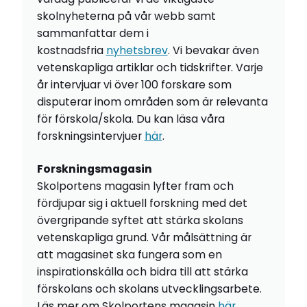
skolnyheterna på vår webb samt
sammanfattar dem i
kostnadsfria
nyhetsbrev
. Vi bevakar även
vetenskapliga artiklar och tidskrifter. Varje
år intervjuar vi över 100 forskare som
disputerar inom områden som är relevanta
för förskola/skola. Du kan läsa våra
forskningsintervjuer
här
.
Forskningsmagasin
Skolportens magasin lyfter fram och
fördjupar sig i aktuell forskning med det
övergripande syftet att stärka skolans
vetenskapliga grund. Vår målsättning är
att magasinet ska fungera som en
inspirationskälla och bidra till att stärka
förskolans och skolans utvecklingsarbete.
Läs mer om Skolportens magasin
här
.