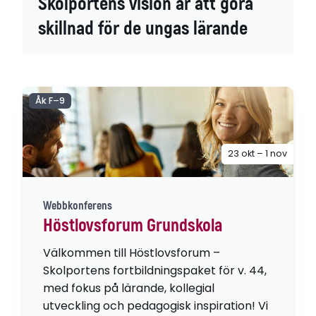
Skolportens vision är att göra
skillnad för de ungas lärande
Åk F–9
23 okt – 1 nov
Webbkonferens
Höstlovsforum Grundskola
Välkommen till Höstlovsforum –
Skolportens fortbildningspaket för v. 44,
med fokus på lärande, kollegial
utveckling och pedagogisk inspiration! Vi