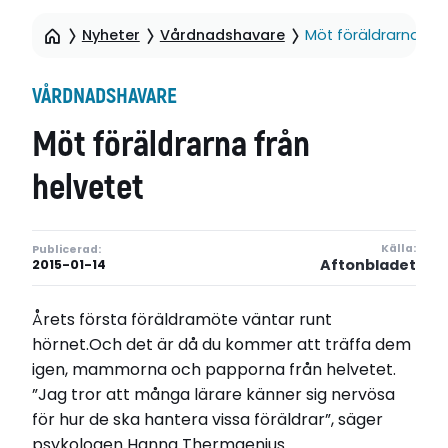
Nyheter
Vårdnadshavare
Möt föräldrarna frå
VÅRDNADSHAVARE
Möt föräldrarna från
helvetet
Källa:
Publicerad:
Aftonbladet
2015-01-14
Årets första föräldramöte väntar runt
hörnet.Och det är då du kommer att träffa dem
igen, mammorna och papporna från helvetet.
”Jag tror att många lärare känner sig nervösa
för hur de ska hantera vissa föräldrar”, ­säger
psykologen Hanna ­Thermaenius.