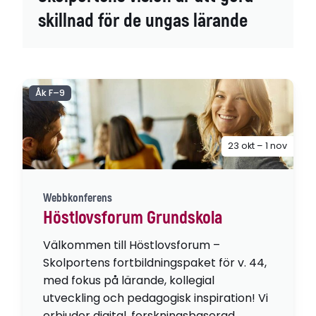
skillnad för de ungas lärande
Åk F–9
23 okt – 1 nov
Webbkonferens
Höstlovsforum Grundskola
Välkommen till Höstlovsforum –
Skolportens fortbildningspaket för v. 44,
med fokus på lärande, kollegial
utveckling och pedagogisk inspiration! Vi
erbjuder digital, forskningsbaserad