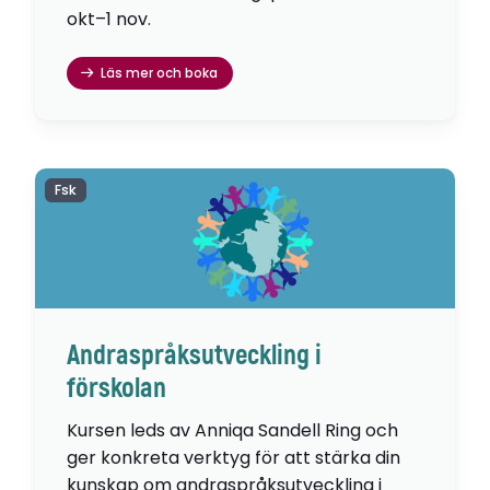
okt–1 nov.
Läs mer och boka
Fsk
Andraspråksutveckling i
förskolan
Kursen leds av Anniqa Sandell Ring och
ger konkreta verktyg för att stärka din
kunskap om andraspråksutveckling i