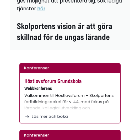
ges möjlighet att presentera sig. Sök lediga
tjänster
här
.
Skolportens vision är att göra
skillnad för de ungas lärande
Konferenser
Höstlovsforum Grundskola
Webbkonferens
Välkommen till Höstlovsforum – Skolportens
fortbildningspaket för v. 44, med fokus på
lärande, kollegial utveckling och…
Läs mer och boka
Konferenser