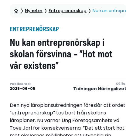
Nyheter
Entreprenörskap
Nu kan entreprenörs
ENTREPRENÖRSKAP
Nu kan entreprenörskap i
skolan försvinna – ”Hot mot
vår existens”
Källa:
Publicerad:
Tidningen Näringslivet
2025-06-05
Den nya läroplansutredningen föreslår att ordet
”entreprenörskap” tas bort från skolans
läroplaner. Nu varnar Ung Företagsamhets vd
Tove Jarl för konsekvenserna. ”Det ett stort hot
mot elevernas möjligheter att utveckla sin