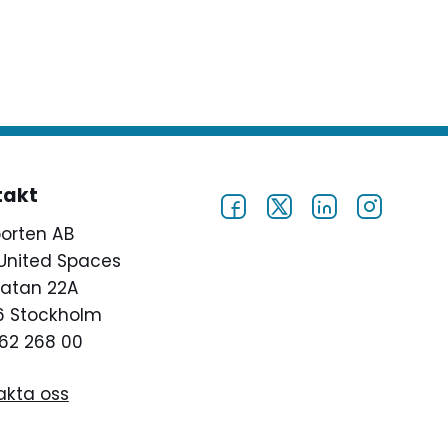
fisk
är
ina
ta…
takt
porten AB
United Spaces
atan 22A
46 Stockholm
62 268 00
akta oss