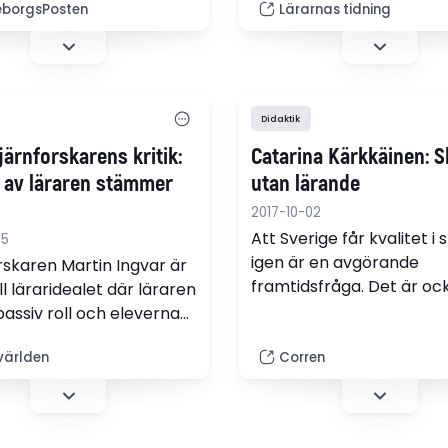
spelprojekt som sträckt 
borgsPosten
Lärarnas tidning
för? Kanske är det
ett helt läsår.
erna som ska bli bättre
möta den högre
ngen, skriver
umnisten Anders Sundell.
Didaktik
järnforskarens kritik:
Catarina Kärkkäinen: S
n av läraren stämmer
utan lärande
2017-10-02
Att Sverige får kvalitet i 
05
igen är en avgörande
rskaren Martin Ingvar är
framtidsfråga. Det är oc
till läraridealet där läraren
avgörande för alla de el
passiv roll och eleverna
som i dag berövas viktig
jälva. "Det ser inte ut så i
kunskap. Läxhjälp, mindr
världen
Corren
nte hos mig och inte hos
klasser och mer resurser
llegor", säger läraren
kommer inte att hjälpa
ohansson.
inte samtidigt gör någont