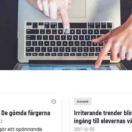
Didaktik
: De gömda färgerna
Irriterande trender bli
ingång till elevernas v
02
gör ett spännande
2017-12-05