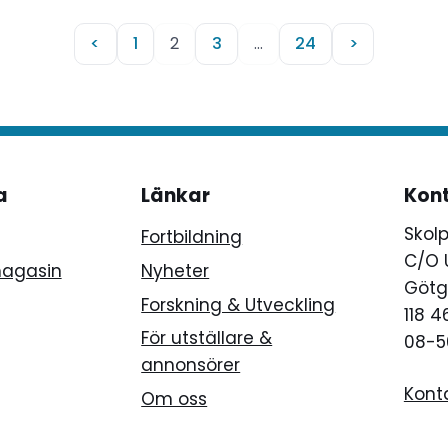
grundproblemet. En filoso
kursomläggning i skolan 
<
1
2
3
…
24
>
nödvändig, skriver Catar
Kärkkäinen, Fria Modera
a
Länkar
Kon
Skol
Fortbildning
C/O 
magasin
Nyheter
Götg
Forskning & Utveckling
118 
För utställare &
08-5
annonsörer
Kont
Om oss