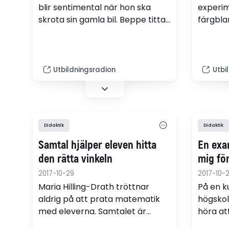
blir sentimental när hon ska
experim
skrota sin gamla bil. Beppe tittar
färgbla
närmare på vad rost är för
tuschpe
något och testar vilket som är
vill gö
det effektivaste rostskyddet.
hon tar 
grädden
Utbildningsradion
Utbi
sörja.
Didaktik
Didaktik
Samtal hjälper eleven hitta
En exa
den rätta vinkeln
mig fö
2017-10-29
2017-10-
Maria Hilling-Drath tröttnar
På en k
aldrig på att prata matematik
högskol
med eleverna. Samtalet är
höra at
nyckeln till att utveckla de
att möt