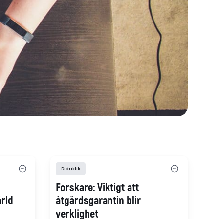
Didaktik
r
Forskare: Viktigt att
ärld
åtgärdsgarantin blir
verklighet