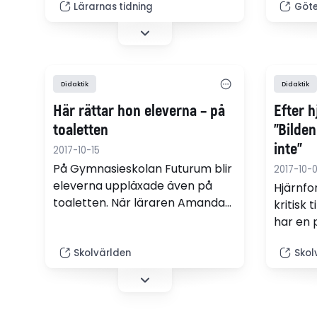
Lärarnas tidning
Göte
övriga förmågorna inom ämnet,
Men var
anser hon.
student
på att 
utbildni
gästkol
Didaktik
Didaktik
Här rättar hon eleverna – på
Efter h
toaletten
”Bilde
inte”
2017-10-15
På Gymnasieskolan Futurum blir
2017-10-
eleverna uppläxade även på
Hjärnfo
toaletten. När läraren Amanda
kritisk 
Gustafsson såg ett ovanligt
har en 
felstavat klotter rättade hon
lär sig s
det med massor av lappar – och
Skolvärlden
Skol
dag – i
la upp på Instagram.
mina ko
Karin J