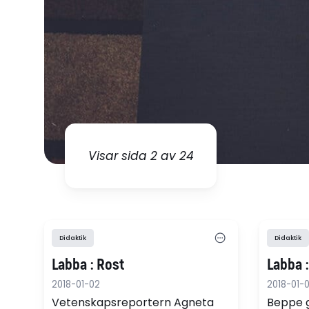
Visar sida 2 av 24
Didaktik
Didaktik
Labba : Rost
Labba 
2018-01-02
2018-01-
Vetenskapsreportern Agneta
Beppe 