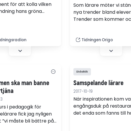
ent för att kolla vilken
Som lärare möter vi stän
ndning hans gröna
nya trender bland elever
nna består av. Agneta
Trender som kommer och
ra färgglad grädde, men
För drygt ett år sedan d
i lite väl mycket och
bottle flip upp.
 förvandlas till en grå
ldningsradion
Tidningen Origo
Didaktik
men ska man banne
Samspelande lärare
rtjäna
2017-10-19
När inspirationen kom va
23
engångsduk på restaura
urs i pedagogik för
det enda som fanns till h
elärare fick jag nyligen
den skissade de två lära
t ”vi måste bli bättre på
ett ämnesövergripande
a studenterna där de är.”