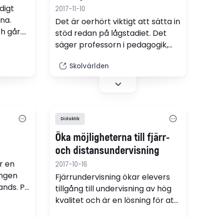
digt
2017-11-10
na.
Det är oerhört viktigt att sätta in
 går.
stöd redan på lågstadiet. Det
ök
säger professorn i pedagogik,
Ulrika Wolff, som är kritisk till att
Skolvärlden
regeringens läsa-skriva-räkna-
garantin riskerar att inte blir
verklighet. "Jag tycker att man
ska ta den här chansen att
verkligen försöka vända på
Didaktik
systemet", säger hon.
Öka möjligheterna till fjärr-
och distansundervisning
r en
2017-10-16
ngen
Fjärrundervisning ökar elevers
ands. På
tillgång till undervisning av hög
rna upp
kvalitet och är en lösning för att
möta dagens lärarbrist. Därför