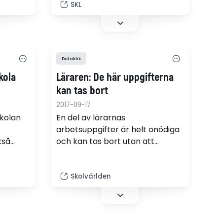
sig över
SKL
hade vi önskat att utredningens
förslag gått ännu längre.
Didaktik
kola
Läraren: De här uppgifterna
kan tas bort
2017-09-17
skolan
En del av lärarnas
arbetsuppgifter är helt onödiga
kså
och kan tas bort utan att
ever
undervisningen eller elevernas
resultat försämras. Det menar
e
läraren och författaren
Skolvärlden
Johan Alm.
 om man
ing åt