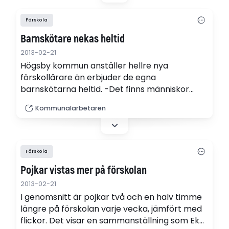
Förskola
Barnskötare nekas heltid
2013-02-21
Högsby kommun anställer hellre nya
förskollärare än erbjuder de egna
barnskötarna heltid. -Det finns människor
som har arbetat mer än 25 år utan möjlighet
Kommunalarbetaren
till heltidsanställning", säger Kommunals
sektionsordförande.
Förskola
Pojkar vistas mer på förskolan
2013-02-21
I genomsnitt är pojkar två och en halv timme
längre på förskolan varje vecka, jämfört med
flickor. Det visar en sammanställning som Ekot