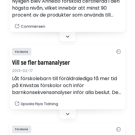
Nyligen blev Annebo förskola certifierad i den
högsta nivån, vilket innebär att minst 90
procent av de produkter som används till
maten skall vara KRAV-märkta.
Commersen
Förskola
Vill se fler barnanalyser
2013-02-17
Låt förskolebarn till föräldralediga få mer tid
på Knivstas förskolor och inför
barnkonsekvensanalyser inför alla beslut. Det
föreslår Christer Johansson (V).
Upsala Nya Tidning
Förskola