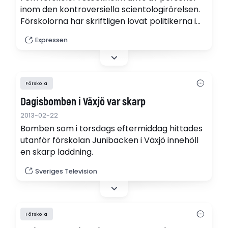
inom den kontroversiella scientologirörelsen.
Förskolorna har skriftligen lovat politikerna i
Stockholms stad att de slutat använda sig av
Expressen
scientologernas pedagogik. Men nu anklagas
förskolorna av flera föräldrar för att ha en
dold agenda.
Förskola
Dagisbomben i Växjö var skarp
2013-02-22
Bomben som i torsdags eftermiddag hittades
utanför förskolan Junibacken i Växjö innehöll
en skarp laddning.
Sveriges Television
Förskola