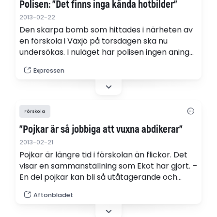
Polisen: "Det finns inga kända hotbilder"
2013-02-22
Den skarpa bomb som hittades i närheten av
en förskola i Växjö på torsdagen ska nu
undersökas. I nuläget har polisen ingen aning
om varför bomben placerades just där. Det
Expressen
finns inga kända hotbilder mot personer,
organisationer eller lokaler i området, säger
Robert Loeffel, informationsansvarig vid
Kronobergspolisen.
Förskola
”Pojkar är så jobbiga att vuxna abdikerar”
2013-02-21
Pojkar är längre tid i förskolan än flickor. Det
visar en sammanställning som Ekot har gjort. –
En del pojkar kan bli så utåtagerande och
jobbiga att vuxenvärlden abdikerar, säger
Aftonbladet
jämställdhetsdebattören Ingemar Gens.