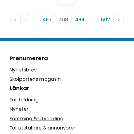
procent att deras arbetsbelastning har ökat.
<
1
…
467
468
469
…
502
>
Prenumerera
Nyhetsbrev
Skolportens magasin
Länkar
Fortbildning
Nyheter
Forskning & Utveckling
För utställare & annonsörer