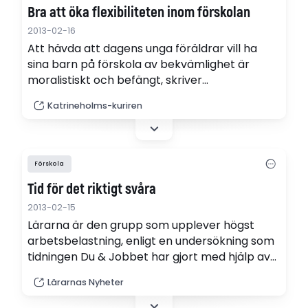
Bra att öka flexibiliteten inom förskolan
2013-02-16
Att hävda att dagens unga föräldrar vill ha
sina barn på förskola av bekvämlighet är
moralistiskt och befängt, skriver
Katrineholms-Kuriren på ledarplats.
Katrineholms-kuriren
Förskola
Tid för det riktigt svåra
2013-02-15
Lärarna är den grupp som upplever högst
arbetsbelastning, enligt en undersökning som
tidningen Du & Jobbet har gjort med hjälp av
SCB. I gruppen förskollärare och
Lärarnas Nyheter
fritidspedagoger, bland dem som har haft
samma yrke de senaste fem åren, säger 77