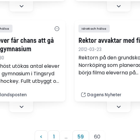
 hälsa
Idrott och hälsa
ever får chans att gå
Rektor avvaktar med f
ygymnasium
2012-03-23
Rektorn på den grundskol
30
Norrköping som planerad
 höst utökas antal elever
börja filma eleverna på
s gymnasium i Tingsryd
idrottslektionerna lägger
ishockey. Fullt utbyggt om
planerna på is, rapporte
ska skolan omfatta 75
Östergötland.
landsposten
Dagens Nyheter
som utbildas i ämnet
idrott. För denna
ng betalar kommunen
1,2 miljoner kronor till
.
<
1
…
59
60