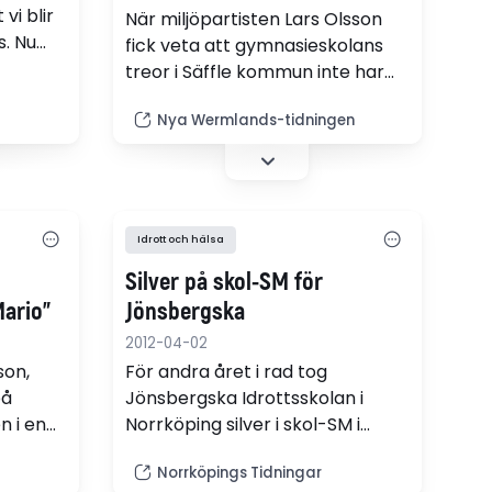
vi blir
När miljöpartisten Lars Olsson
s. Nu
fick veta att gymnasieskolans
m
treor i Säffle kommun inte har
någon schemalagd idrott blev
tet av
Nya Wermlands-tidningen
han bestört. Därför föreslår han
n av
att kommunen utformar en
ojektet,
modell för att schemalägga
agd
fysisk aktivitet varje vecka.
idrott i
Idrott och hälsa
blir
kriver
Silver på skol-SM för
Mario"
Jönsbergska
2012-04-02
son,
För andra året i rad tog
på
Jönsbergska Idrottsskolan i
 i en
Norrköping silver i skol-SM i
ges
fotboll.
Norrköpings Tidningar