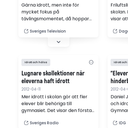
Gärna idrott, men inte för
Frilufts
mycket fokus på
skolan.
tävlingsmomentet, då hoppar
visar at
flickorna av idrottsaktiviteterna
kommune
Sveriges Television
Dag
ungefär i åttonde klass i
skolutfl
högstadiet, enligt en nu
undersökning.
Idrott och hälsa
Idrott och
Lugnare skollektioner när
"Eleve
eleverna haft idrott
hinderb
2012-04-11
2012-04-
Mer idrott i skolan gör att fler
Daniel 
elever blir behöriga till
och idr
gymnasiet. Det visar den första
Gymnasi
långtidsstudien av det så kallade
utsetts 
Sveriges Radio
IDG
Bunkefloprojektet där elever
innovati