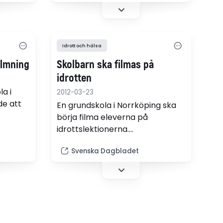
Idrott och hälsa
ilmning
Skolbarn ska filmas på
idrotten
a i
2012-03-23
e att
En grundskola i Norrköping ska
börja filma eleverna på
idrottslektionerna.
rar P4
Idrottslärarna anser att det då
Svenska Dagbladet
blir lättare att bedöma hur
eleverna klarar vissa övningar.