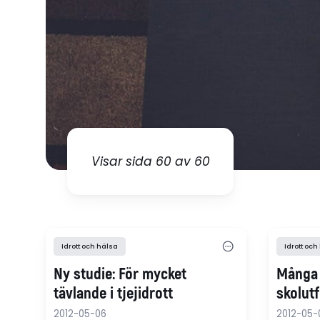
Visar sida 60 av 60
Idrott och hälsa
Idrott och
Ny studie: För mycket
Många 
tävlande i tjejidrott
skolutf
2012-05-06
2012-05-