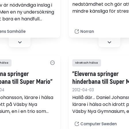
nedstämdhet och gör att 
liv är nödvändiga inslag i
mindre känsliga för stres
 Men en ny undersökning
lyfter ännu en studie fra
t bara en handfull
betydelsen av idrott för
r skjuter till pengar för
studieresultaten. Resulta
ens Samhälle
Norran
ykter.
den första långtidsstudie
det omtalade Bunkeflopr
där elever haft schemal
idrott varje dag, visar att 
 hälsa
Idrott och hälsa
skolan gör att fler elever 
behöriga till gymnasiet, s
rna springer
"Eleverna springer
Metta…
ana till Super Mario"
hinderbana till Super 
04
2012-04-03
Johansson, lärare i hälsa
Hallå där... Daniel Johans
ott på Väsby Nya
lärare i hälsa och idrott 
um, en i en trio som
Väsby Nya Gymnasium, en
till Sveriges mest
trio som utsetts till Sveri
Computer Sweden
va lärare.
mest innovativa lärare.