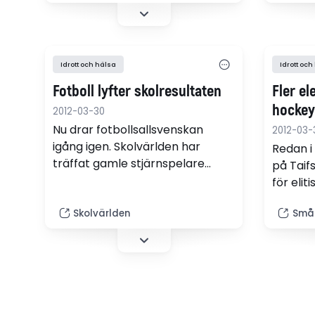
haft schemalagd idrott varje
dag.
Idrott och hälsa
Idrott och
Fotboll lyfter skolresultaten
Fler el
hocke
2012-03-30
Nu drar fotbollsallsvenskan
2012-03-
igång igen. Skolvärlden har
Redan i
träffat gamle stjärnspelare
på Taif
Staffan Tapper - som i höst drar
för elit
igång en fotbollsakademi i
tre år 
Rosengård.
Skolvärlden
Små
elever 
special
utökni
årligen 
klubben