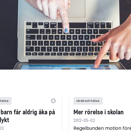
 hälsa
Idrott och hälsa
barn får aldrig åka på
Mer rörelse i skolan
lykt
2012-05-02
Regelbunden motion för
03