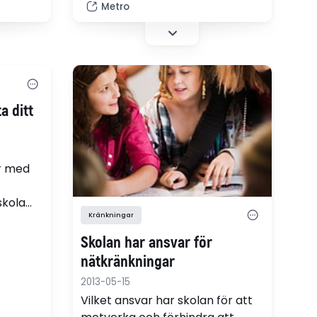
Metro
jämställdhetsarbete och
att ha
polisanmäl. Det föreslår
psykoterapeuten Margareta
Nordeman.
ta ditt
r med
skola
Kränkningar
omar om
expert
Skolan har ansvar för
nätkränkningar
2013-05-15
Vilket ansvar har skolan för att