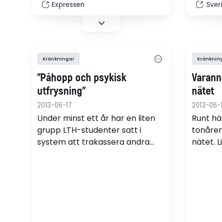
skadestånd.
Posten.
Expressen
Sver
Kränkningar
Kränknin
”Påhopp och psykisk
Varann
utfrysning”
nätet
2013-06-17
2013-06-
Under minst ett år har en liten
Runt hä
grupp LTH-studenter satt i
tonåren
system att trakassera andra
nätet. L
studenter. Nu överväger
hjälp f
universitetets ledning att gå
utsatta
vidare till disciplinnämnden.
Friends