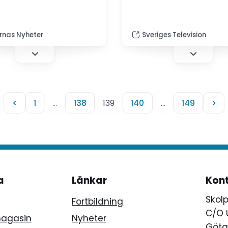
rnas Nyheter
Sveriges Television
<
1
…
138
139
140
…
149
>
a
Länkar
Kon
Skol
Fortbildning
C/O 
magasin
Nyheter
Götg