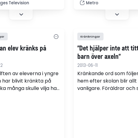
mot elever. I Göteborg
iges Television
Metro
polisutreds en lärare för 
misshandlat en elev.
gar
Kränkningar
an elev kränks på
”Det hjälper inte att tit
barn över axeln”
12
2013-06-11
lften av eleverna i yngre
Kränkande ord som följe
 har blivit kränkta på
hem efter skolan blir allt
ika många skulle vilja ha
vanligare. Föräldrar och 
rån en vuxen om de blir
måste prata med ungd
 för nätmobbning, visar
nätmobbning, säger nät
 undersökning.
Olle Cox.