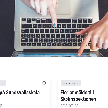
gar
Kränkningar
 på Sundsvallsskola
Fler anmälde till
s
Skolinspektionen
01
2013-07-23