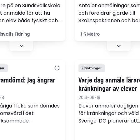
are på en Sundsvallsskola
Antalet anmälningar som
it anmälda för att ha
och föräldrar gjorde till
en elev både fysiskt och
Skolinspektionen och ba
t. Nu ska ärendet
elevombudet under förs
svalls Tidning
Metro
as av barn och
halvåret har ökat med 3
ing på kommunen.
procent, jämfört med 
period ifjol.
gar
Kränkningar
ramdömd: Jag ångrar
Varje dag anmäls lärar
kränkningar av elever
28
2013-06-19
åriga flicka som dömdes
Elever anmäler dagligen 
gdomsvård i det
för kränkningar och våld 
rksammade
Sverige. DO planerar att
ammålet i tisdags ber om
stämma Umeå kommun e
i ett brev i Göteborgs
misstänkta lärartrakasse