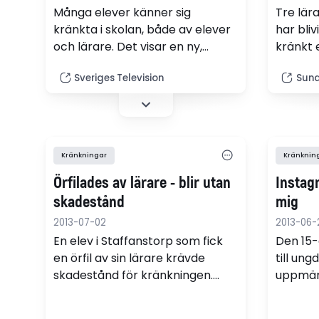
Många elever känner sig
Tre lär
kränkta i skolan, både av elever
har bliv
och lärare. Det visar en ny,
kränkt 
omfattande undersökning som
psykisk
Sveriges Television
Sund
organisationen Friends
behandl
genomfört.
utbildn
Kränkningar
Kränknin
Örfilades av lärare - blir utan
Instag
skadestånd
mig
2013-07-02
2013-06-
En elev i Staffanstorp som fick
Den 15-
en örfil av sin lärare krävde
till un
skadestånd för kränkningen.
uppmä
Men enligt en dom i Lunds
Instagr
tingsrätt blir det inget
ursäkt 