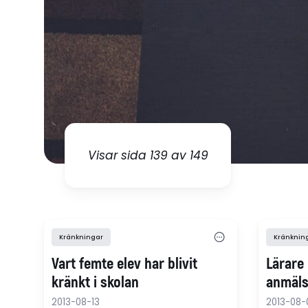
Visar sida 139 av 149
Kränkningar
Kränknin
Vart femte elev har blivit
Lärare
kränkt i skolan
anmäl
2013-08-13
2013-08-