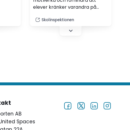
motverka och förhindra att
elever kränker varandra på
internet och i olika sociala
Skolinspektionen
medier? Under
Skolinspektionens webinarium
kan du lyssna och ställa frågor
till bland andra BEO Caroline
Dyrefors Grufman. Webinariet
äger rum den 28 maj kl 11.
takt
porten AB
United Spaces
atan 22A