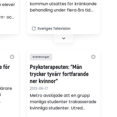
kommun utsattes för kränkande
 elever
behandling under flera års tid.
Nu får eleven 90 000 kronor i
rn- och
ersättning av kommunen.
ta
Sveriges Television
0
samma
Kränkningar
e för
Psykoterapeuten: "Män
trycker tyvärr fortfarande
ner kvinnor"
lärare
2013-06-17
i
Metro avslöjade att en grupp
manliga studenter trakasserade
fter
kvinnliga studenter. Utred
rier
händelserna, starta ett