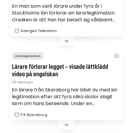
En man som varit lärare under fyra år i
Stockholms län förlorar sin lärarlegitimation.
Orsaken är att han har betett sig våldsamt
mot elever under lång tid och på flera skolor.
Sveriges Television
Lärarlegitimation
Lärare förlorar legget – visade lättklädd
video på engelskan
25 februari
En lärare från Skaraborg har blivit av med sin
legitimation efter att fyra olika skolor slagit
larm om hans beteende. Under en
engelskalektion visade han en video på en
P4 Skaraborg
lättklädd kvinna som dansade poledance. Han
uppmanade även elever att applådera för
honom när de fick bra poäng på nationella