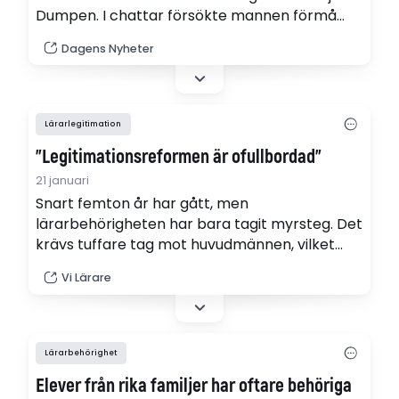
Dumpen. I chattar försökte mannen förmå
personer som han trodde var barn att begå
Dagens Nyheter
sexuella handlingar. Mannen själv har hänvisat
till att han friats i tingsrätten där han åtalats
för sexuellt ofredande mot barn.
Lärarlegitimation
"Legitimations­reformen är ofullbordad"
21 januari
Snart femton år har gått, men
lärarbehörigheten har bara tagit myrsteg. Det
krävs tuffare tag mot huvudmännen, vilket
borde vara öppet mål för de politiker som på
Vi Lärare
allvar vill stärka kvaliteten i vårt skolväsende.
Vad väntar ni på? skriver Anna Olskog,
Sveriges Lärare, i en ledare.
Lärarbehörighet
Elever från rika familjer har oftare behöriga