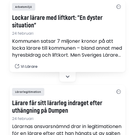
proven.
Arbetsmiljö
Lockar lärare med liftkort: ”En dyster
situation”
24 februari
Kommunen satsar 7 miljoner kronor på att
locka lärare till kommunen – bland annat med
hyresbidrag och liftkort. Men Sveriges Lärare
kräver mer än ”Gällivarepaketet”. – Så
Vi Lärare
mycket pengar som vi genererar till staten
och inte får något tillbaka, säger Petter Lundin,
ordförande Sveriges Lärare Gällivare.
Lärarlegitimation
Lärare får sitt lärarleg indraget efter
uthängning på Dumpen
24 februari
Lärarnas ansvarsnämnd drar in legitimationen
för en lärare efter att han hängts ut av sajten