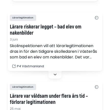
Lärarlegitimation
Lärare riskerar legget – bad elev om
nakenbilder
3 juni
Skolinspektionen vill att lärarlegitimationen
dras in för den tidigare skolledaren i Västerås
som bad en elev om nakenbilder. Det var
under våren 2025 mannen i 50-årsåldern
P4 Västmanland
dömdes för utnyttjande av barn för sexuell
posering och barnpornografibrott. Dras inte
legitimationen in vill Skolinspektionen se att
Lärarnas ansvarsnämnd varnar läraren.
Lärarlegitimation
Lärare var våldsam under flera års tid –
förlorar legitimationen
25 maj