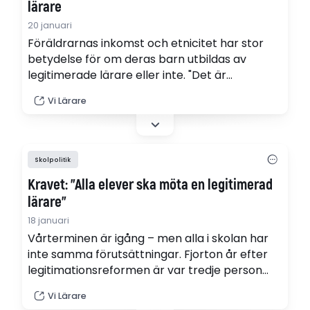
lärare
20 januari
Föräldrarnas inkomst och etnicitet har stor
betydelse för om deras barn utbildas av
legitimerade lärare eller inte. "Det är
uppenbart att många lokala politiker inte tar
Vi Lärare
sitt ansvar och fördelar skolans resurser efter
elevernas behov", säger Johan Enfeldt,
utredare på LO.
Skolpolitik
Kravet: ”Alla elever ska möta en legitimerad
lärare”
18 januari
Vårterminen är igång – men alla i skolan har
inte samma förutsättningar. Fjorton år efter
legitimationsreformen är var tredje person
som undervisar i skolan inte en behörig,
Vi Lärare
legitimerad lärare. Nu går Sveriges Lärare och