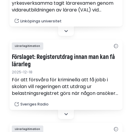
yrkesverksamma tagit lärarexamen genom
vidareutbildningen av lärare (VAL) vid
Linköpings universitet. På uppdrag av
Linköpings universitet
regeringen har satsningen gjort det möjligt för
personer som redan arbetat i skolan – men
saknat examen – att studera vidare och bli
legitimerade lärare.
Lärarlegitimation
Förslaget: Registerutdrag innan man kan få
lärarleg
2025-12-18
För att försvåra för kriminella att få jobb i
skolan vill regeringen att utdrag ur
belastningsregistret görs när någon ansöker
om att få sin lärarlegitimation.
Sveriges Radio
Lärarlegitimation