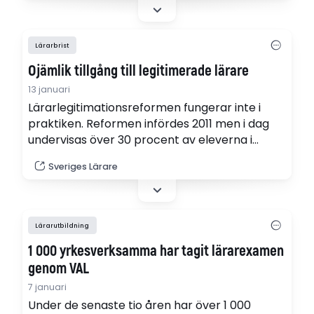
Sveriges elevorganisationer samman i ett krav
på regeringen: ”Fullfölj
lärarlegitimationsreformen”.
Lärarbrist
Ojämlik tillgång till legitimerade lärare
13 januari
Lärarlegitimationsreformen fungerar inte i
praktiken. Reformen infördes 2011 men i dag
undervisas över 30 procent av eleverna i
grundskolan av personer utan
Sveriges Lärare
lärarlegitimation, visar ny rapport. (pdf)
Lärarutbildning
1 000 yrkesverksamma har tagit lärarexamen
genom VAL
7 januari
Under de senaste tio åren har över 1 000