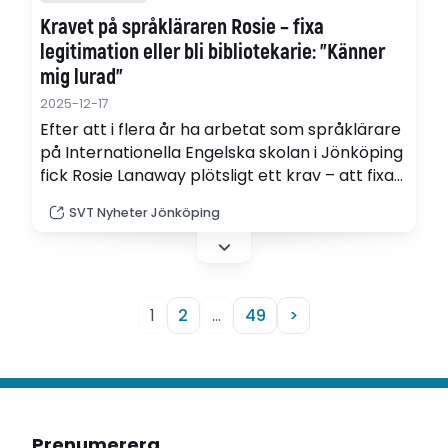
Kravet på språkläraren Rosie – fixa
legitimation eller bli bibliotekarie: ”Känner
mig lurad”
2025-12-17
Efter att i flera år ha arbetat som språklärare
på Internationella Engelska skolan i Jönköping
fick Rosie Lanaway plötsligt ett krav – att fixa
svensk lärarlegitimation. Det avgörande
SVT Nyheter Jönköping
svenskaprovet låg då bara ett halvår bort. Nu
har hon blivit uppsagd.
1
2
…
49
>
Prenumerera