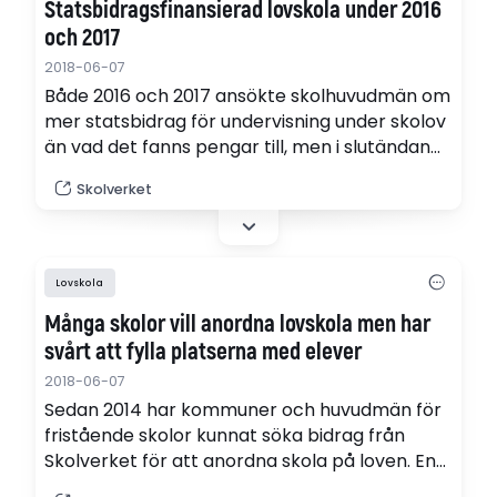
Statsbidragsfinansierad lovskola under 2016
och 2017
2018-06-07
Både 2016 och 2017 ansökte skolhuvudmän om
mer statsbidrag för undervisning under skolov
än vad det fanns pengar till, men i slutändan
gick ändå inte hela anslaget åt. (pdf)
Skolverket
Lovskola
Många skolor vill anordna lovskola men har
svårt att fylla platserna med elever
2018-06-07
Sedan 2014 har kommuner och huvudmän för
fristående skolor kunnat söka bidrag från
Skolverket för att anordna skola på loven. En
sammanställning visar att antalet elever i