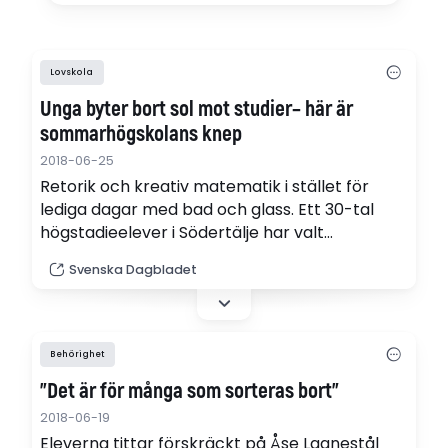
Lovskola
Unga byter bort sol mot studier– här är
sommarhögskolans knep
2018-06-25
Retorik och kreativ matematik i stället för
lediga dagar med bad och glass. Ett 30-tal
högstadieelever i Södertälje har valt
sommarhögskola, där unga från studieovana
Svenska Dagbladet
hem får testa hur det kan vara att plugga
vidare.
Behörighet
”Det är för många som sorteras bort”
2018-06-19
Eleverna tittar förskräckt på Åse Lagnestål