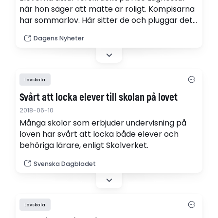
när hon säger att matte är roligt. Kompisarna
har sommarlov. Här sitter de och pluggar det
svåraste som finns. "Hade nån sagt att jag
Dagens Nyheter
skulle bli mattelärare när jag var som ni hade
jag bett dem slänga sig i väggen", säger hon.
Lovskola
Svårt att locka elever till skolan på lovet
2018-06-10
Många skolor som erbjuder undervisning på
loven har svårt att locka både elever och
behöriga lärare, enligt Skolverket.
Svenska Dagbladet
Lovskola