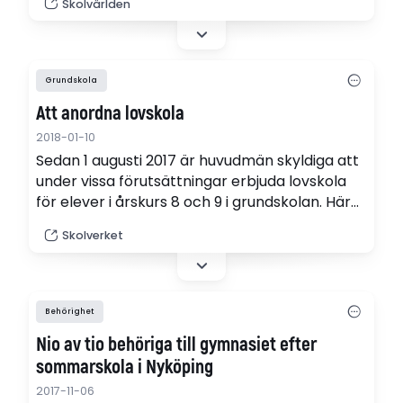
Skolvärlden
lovskolan ökar men att skolorna har haft svårt
att fylla de platser de planerat för under året
och att hela statsbidraget därför inte går åt.
Ungefär 82 miljoner,…
Grundskola
Att anordna lovskola
2018-01-10
Sedan 1 augusti 2017 är huvudmän skyldiga att
under vissa förutsättningar erbjuda lovskola
för elever i årskurs 8 och 9 i grundskolan. Här
får du som är huvudman eller rektor
Skolverket
information om reglerna och några
förtydligande exempel.
Behörighet
Nio av tio behöriga till gymnasiet efter
sommarskola i Nyköping
2017-11-06