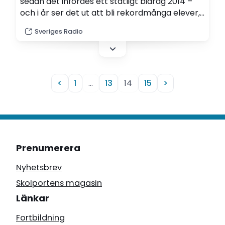
sedan det infördes ett statligt bidrag 2014 –
och i år ser det ut att bli rekordmånga elever,
enligt Skolverket.
Sveriges Radio
<
1
…
13
14
15
>
Prenumerera
Nyhetsbrev
Skolportens magasin
Länkar
Fortbildning