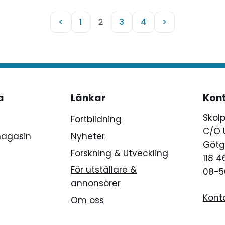
<
1
2
3
4
>
a
Länkar
Kon
Skol
Fortbildning
C/O 
magasin
Nyheter
Götg
Forskning & Utveckling
118 
För utställare &
08-5
annonsörer
Kont
Om oss