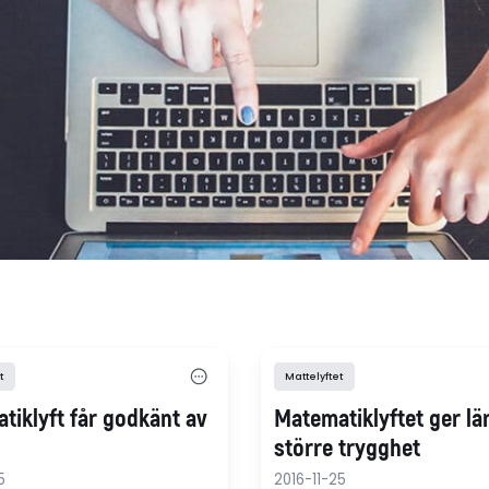
t
Mattelyftet
tiklyft får godkänt av
Matematiklyftet ger lä
större trygghet
5
2016-11-25