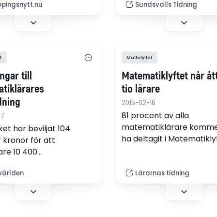
tikundervisningen.
öpingsnytt.nu
Sundsvalls Tidning
t
Mattelyftet
gar till
Matematiklyftet når åt
tiklärares
tio lärare
dning
2015-02-16
81 procent av alla
17
matematiklärare komme
ket har beviljat 104
ha deltagit i Matematikly
 kronor för att
satsningen tar slut nästa
gare 10 400
det fanns budget för ännu
tiklärare ska kunna
världen
Lärarnas tidning
fortbildningsinsatsen
iklyftet. Det innebär att
 tio matematiklärare nås
ningen.