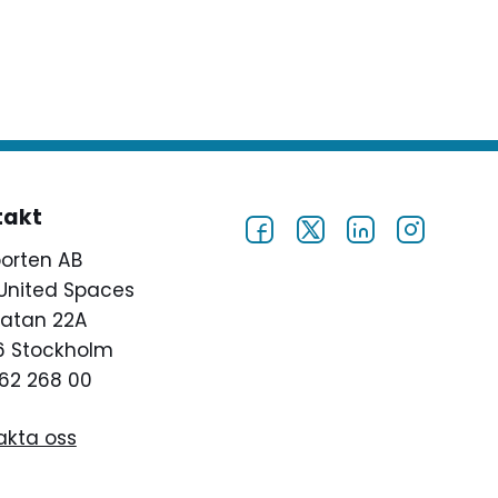
takt
porten AB
United Spaces
atan 22A
46 Stockholm
62 268 00
akta oss