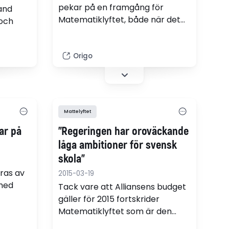
pekar på en framgång för
and
Matematiklyftet, både när det
 och
gäller medverkan och resultat.
Smolk i glädjebägaren är att
många friskolor valt att ställa sig
Origo
kets
utanför.
Mattelyftet
ar på
”Regeringen har oroväckande
låga ambitioner för svensk
skola”
ras av
2015-03-19
med
Tack vare att Alliansens budget
gäller för 2015 fortskrider
Matematiklyftet som är den
största fortbildningsinsatsen i