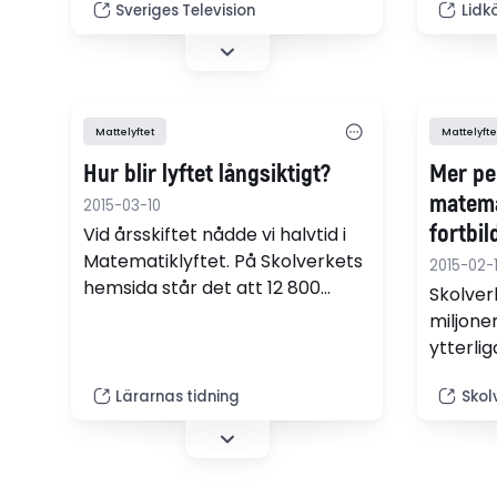
bättre. Och nu undersöker
matema
Sveriges Television
Lidk
forskare på Mälardalens
högskola hur det har fungerat i
skolor runt om i Sverige, bland
annat Västerås.
Mattelyftet
Mattelyfte
Hur blir lyftet långsiktigt?
Mer pen
matema
2015-03-10
fortbil
Vid årsskiftet nådde vi halvtid i
Matematiklyftet. På Skolverkets
2015-02-
hemsida står det att 12 800
Skolver
lärare deltog under det första
miljoner
läsåret. Just nu arbetar 14 000
ytterli
lärare med modulerna,skriver
matema
Anna Kindberg, ledamot i
Lärarnas tidning
Skol
delta i 
Lärarförbundets ämnesråd i
Matemat
matematik.
åtta av
av sats