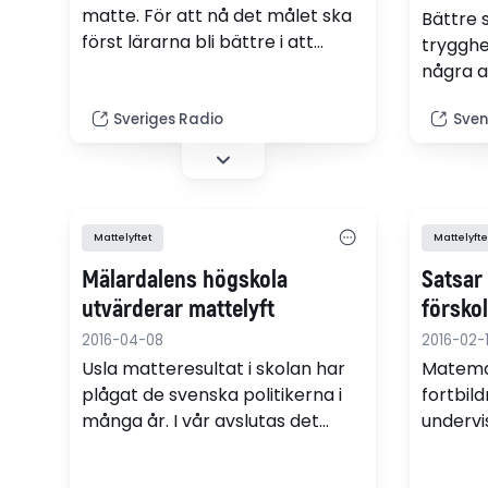
matte. För att nå det målet ska
Bättre 
först lärarna bli bättre i att
trygghet
undervisa i matematik.
några a
som lär
Sveriges Radio
Sven
att ha d
satsnin
undervi
Matemat
Mattelyftet
Mattelyfte
Mälardalens högskola
Satsar
utvärderar mattelyft
försko
2016-04-08
2016-02-
Usla matteresultat i skolan har
Matemat
plågat de svenska politikerna i
fortbil
många år. I vår avslutas det
undervi
statliga Matematiklyftet som
Fortbild
skulle göra matten i skolan
stärka 