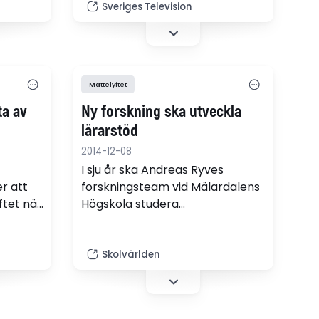
Sveriges Television
ett enskilt skolämne någonsin i
Sverige, skriver Camilla
Waltersson Grönvall (M) och
Erik Bengtzboe (M).
Mattelyftet
ta av
Ny forskning ska utveckla
lärarstöd
2014-12-08
I sju år ska Andreas Ryves
r att
forskningsteam vid Mälardalens
ftet när
Högskola studera
 år. Men
stödmaterialet som 30 000
 fler.
lärare erbjuds i Matematiklyftet.
Skolvärlden