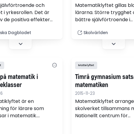
självförtroende och
Matematiklyftet gillas bl
 i yrkesrollen. Det är
lärarna. Större trygghet
v de positiva effekter
bättre självförtroende i
are anser sig fått efter
yrkesrollen är några av
ska Dagbladet
Skolvärlden
eltagit i Skolverkets
effekterna enligt Skolver
g för att utveckla
undersökning.
sningen i matematik –
iklyftet.
t
Mattelyftet
 på matematik i
Timrå gymnasium sats
leklasser
matematiken
16
2015-11-23
iklyftet är en
Matematiklyftet arrange
dning för lärare som
skolverket tillsammans 
sar i matematik.
Nationellt centrum för
ningen syftar till att
matematikutbildning.
och utveckla kvaliteten i