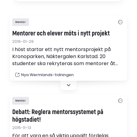
Mentor
Mentorer och elever möts i nytt projekt
2016-01-29
I höst startar ett nytt mentorsprojekt på
Kronoparken, Näktergalen Karlstad. 20
studenter ska rekryteras som mentorer åt
tredje- och fjärdeklassare och fokus ligger på
Nya Wermlands-tidningen
integration.
Mentor
Debatt: Reglera mentorssystemet på
högstadiet!
2015-11-13
För att vara en så viktig uppgift fördelas