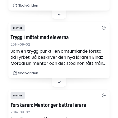
stor vikt vid introduktionsåret", säger Anders
Skolvärlden
Almgren, Lärarnas Riksförbund.
Mentor
Trygg i mötet med eleverna
2014-09-02
Som en trygg punkt i en omtumlande första
tid i yrket. Så beskriver den nya läraren Elnaz
Moradi sin mentor och det stöd hon fått från
henne. Men det är ett ömsesidigt utbyte där
Skolvärlden
mentorn också har mycket att vinna.
Mentor
Forskaren: Mentor ger bättre lärare
2014-09-02