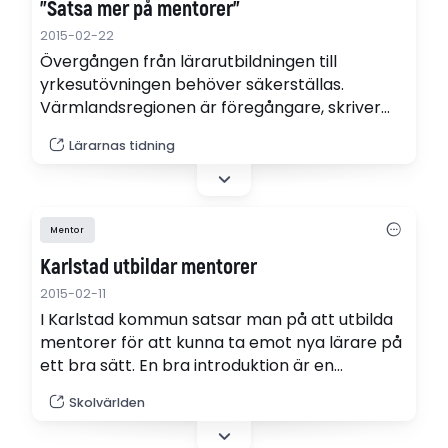
"Satsa mer på mentorer"
2015-02-22
Övergången från lärarutbildningen till
yrkesutövningen behöver säkerställas.
Värmlandsregionen är föregångare, skriver
Carin Hedengård, Björn Åstrand och Elisabeth
Lärarnas tidning
Nyberg.
Mentor
Karlstad utbildar mentorer
2015-02-11
I Karlstad kommun satsar man på att utbilda
mentorer för att kunna ta emot nya lärare på
ett bra sätt. En bra introduktion är en
förutsättning för att få bra lärare, säger Anna
Skolvärlden
Carlsson som är rektor till fyra av de lärare
som just nu går mentorsutbildningen på