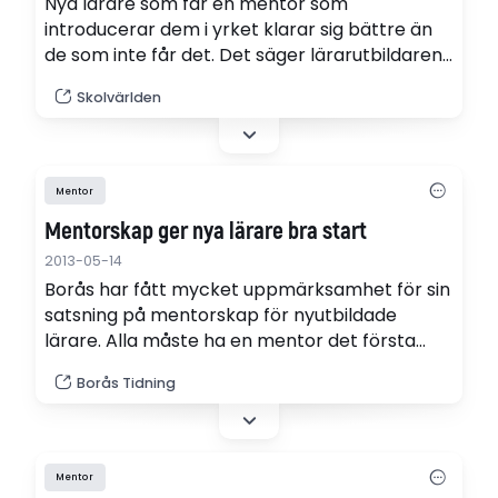
Nya lärare som får en mentor som
introducerar dem i yrket klarar sig bättre än
de som inte får det. Det säger lärarutbildaren
och forskaren Åsa Morberg.
Skolvärlden
Mentor
Mentorskap ger nya lärare bra start
2013-05-14
Borås har fått mycket uppmärksamhet för sin
satsning på mentorskap för nyutbildade
lärare. Alla måste ha en mentor det första
året. Detta för att kunna få ut sin legitimation,
Borås Tidning
kunna sätta betyg och ha möjlighet till en fast
anställning.
Mentor