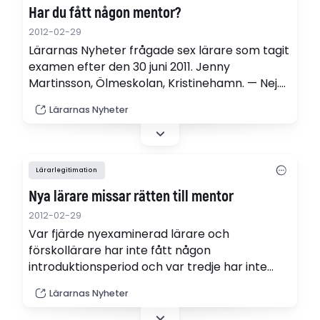
Har du fått någon mentor?
2012-02-29
Lärarnas Nyheter frågade sex lärare som tagit
examen efter den 30 juni 2011. Jenny
Martinsson, Ölmeskolan, Kristinehamn. — Nej.
Jag är anställd till och med juni i en
Lärarnas Nyheter
förskoleklass och vet inte om mina dagar har
börjat räknas än. För att komma upp i heltid
jobbar jag resten av tiden på fritids.
Lärarlegitimation
Nya lärare missar rätten till mentor
2012-02-29
Var fjärde nyexaminerad lärare och
förskollärare har inte fått någon
introduktionsperiod och var tredje har inte
fått en mentor. Detta trots att reglerna
Lärarnas Nyheter
kräver att de ska ha det. Det visar en
undersökning som Lärarnas tidning har gjort.