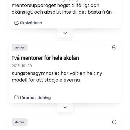
mentorsuppdraget högst tillfälligt och
okänsligt, och absolut inte till det bästa från
elevernas synpunkt. Som ettämnesläraren är
Skolvärlden
det högst otillfredsställande att få ett
arbetsuppdrag som det är omöjligt att
genomföra på ett hyfsat bra sätt, skriver
ettämnesläraren Camilla Bakke.
Mentor
Två mentorer för hela skolan
2015-10-29
Kungstensgymnasiet har valt en helt ny
modell för att stödja eleverna.
Lärarnas tidning
Mentor