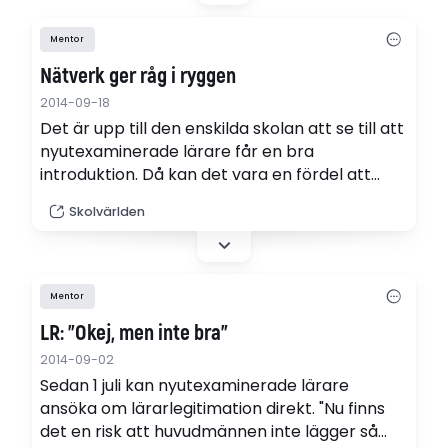
Karlstad universitet.
Mentor
Nätverk ger råg i ryggen
2014-09-18
Det är upp till den enskilda skolan att se till att
nyutexaminerade lärare får en bra
introduktion. Då kan det vara en fördel att
nätverka med andra i samma situation. Det
Skolvärlden
gäller både nya lärare och deras mentorer.
Mentor
LR: "Okej, men inte bra"
2014-09-02
Sedan 1 juli kan nyutexaminerade lärare
ansöka om lärarlegitimation direkt. "Nu finns
det en risk att huvudmännen inte lägger så