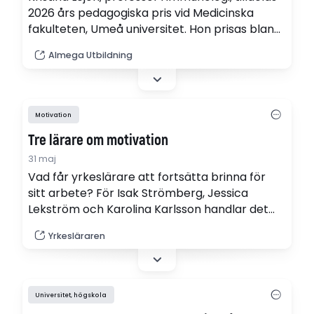
2026 års pedagogiska pris vid Medicinska
fakulteten, Umeå universitet. Hon prisas bland
annat för att hon är lyhörd, låter andra växa
Almega Utbildning
och att hennes undervisning präglas av energi
och pedagogisk glädje.
Motivation
Tre lärare om motivation
31 maj
Vad får yrkeslärare att fortsätta brinna för
sitt arbete? För Isak Strömberg, Jessica
Lekström och Karolina Karlsson handlar det
om allt från engagerade elever och givande
Yrkesläraren
samarbeten till att se utveckling under APL.
Samtidigt finns det saker som kan sätta
motivationen på prov.
Universitet, högskola