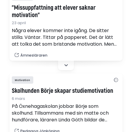
"Missuppfattning att elever saknar
motivation"
23 april
Några elever kommer inte igång. De sitter
stilla. Väntar. Tittar på papperet. Det är lätt
att tolka det som bristande motivation. Men
kanske ställer vi fel fråga, skriver musikläraren
Ämnesläraren
Karin Hassle.
Motivation
Skolhunden Börje skapar studiemotivation
6 mars
På Öxnehagaskolan jobbar Börje som
skolhund. Tillsammans med sin matte och
hundförare, läraren Linda Göth bildar de
Jönköpings kommuns första skolhundsteam.
Pedagog Jönköping