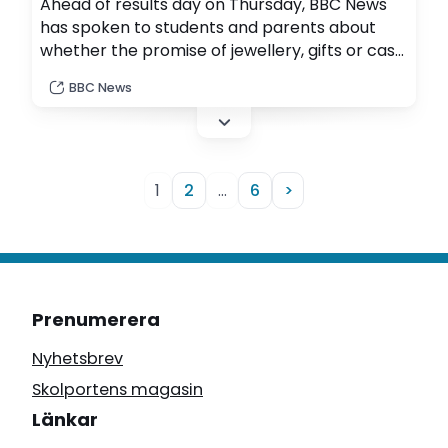
Ahead of results day on Thursday, BBC News
has spoken to students and parents about
whether the promise of jewellery, gifts or cash
for grades can actually motivate teens to do
BBC News
better in their exams.
1
2
…
6
>
Prenumerera
Nyhetsbrev
Skolportens magasin
Länkar