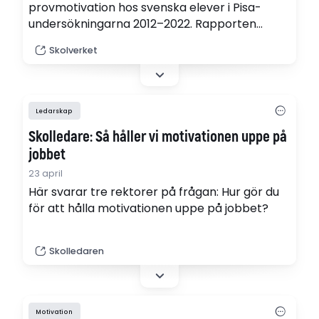
provmotivation hos svenska elever i Pisa-
undersökningarna 2012–2022. Rapporten
bygger både på elevernas självskattade
Skolverket
motivation och ett tidsbaserat mått på
engagemang. Rapporten undersöker också
hur dessa samvarierar med provresultaten.
(pdf)
Ledarskap
Skolledare: Så håller vi motivationen uppe på
jobbet
23 april
Här svarar tre rektorer på frågan: Hur gör du
för att hålla motivationen uppe på jobbet?
Skolledaren
Motivation