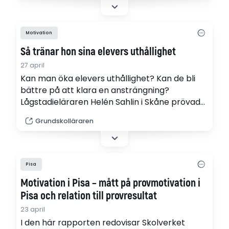
Motivation
Så tränar hon sina elevers uthållighet
27 april
Kan man öka elevers uthållighet? Kan de bli
bättre på att klara en ansträngning?
Lågstadieläraren Helén Sahlin i Skåne prövade
på sina egna elever och skrev en vetenskaplig
Grundskolläraren
uppsats om det. – Barn klarar att träna upp
sitt inre driv.
Pisa
Motivation i Pisa – mått på provmotivation i
Pisa och relation till provresultat
23 april
I den här rapporten redovisar Skolverket