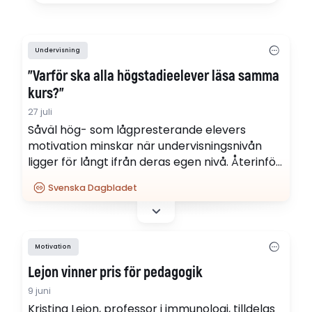
Undervisning
”Varför ska alla högstadie­elever läsa samma
kurs?”
27 juli
Såväl hög- som lågpresterande elevers
motivation minskar när undervisningsnivån
ligger för långt ifrån deras egen nivå. Återinför
nivåanpassade kurser för att möta elevernas
Svenska Dagbladet
olika förutsättningar, skriver högstadieläraren
Magnus Mossberg.
Motivation
Lejon vinner pris för pedagogik
9 juni
Kristina Lejon, professor i immunologi, tilldelas