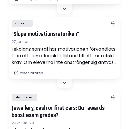
Effekten av deras gemensamma arbete
märks i klassrummet. Sedan Börje började har
han blivit en resurs som sprider glädje och
skapar lugn och studiemotivation.
Motivation
"Slopa motivationsretoriken"
27 januari
I skolans samtal har motivationen förvandlats
från ett psykologiskt tillstånd till ett moraliskt
krav. Om eleverna inte anstränger sig antyds
det att undervisningen brustit. Men tänk om
Yrkesläraren
motivation inte är startpunkten utan
slutresultatet? skriver yrkesläraren Therese
Blomqvist.
Internationellt
Jewellery, cash or first cars: Do rewards
boost exam grades?
2025-08-20