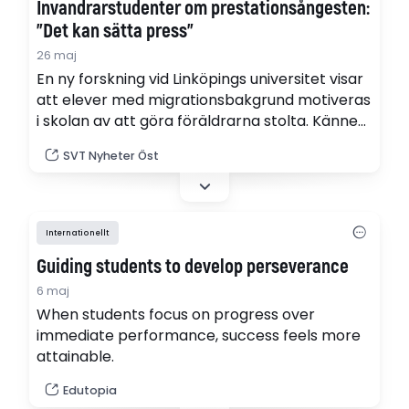
Invandrarstudenter om prestationsångesten:
”Det kan sätta press”
26 maj
En ny forskning vid Linköpings universitet visar
att elever med migrationsbakgrund motiveras
i skolan av att göra föräldrarna stolta. Känner
studenterna igen sig och vad säger de om
SVT Nyheter Öst
prestationsångesten?
Internationellt
Guiding students to develop perseverance
6 maj
When students focus on progress over
immediate performance, success feels more
attainable.
Edutopia