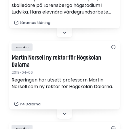
skolledare på Lorensberga högstadium i
Ludvika. Hans elevnära värdegrundsarbete
och starka civilkurage belönas med Trevor
Lärarnas tidning
Dolan-stipendiet.
Ledarskap
Martin Norsell ny rektor för Högskolan
Dalarna
2018-04-06
Regeringen har utsett professorn Martin
Norsell som ny rektor för Högskolan Dalarna.
P4 Dalarna
Ledarskap