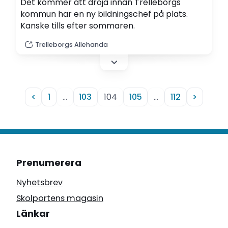
Det kommer att dröja innan Trelleborgs
kommun har en ny bildningschef på plats.
Kanske tills efter sommaren.
Trelleborgs Allehanda
<
1
…
103
104
105
…
112
>
Prenumerera
Nyhetsbrev
Skolportens magasin
Länkar