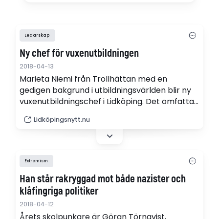
Ledarskap
Ny chef för vuxenutbildningen
2018-04-13
Marieta Niemi från Trollhättan med en
gedigen bakgrund i utbildningsvärlden blir ny
vuxenutbildningschef i Lidköping. Det omfattar
bl a att vara chef för Campus alla utbildningar.
Lidköpingsnytt.nu
Extremism
Han står rakryggad mot både nazister och
klåfingriga politiker
2018-04-12
Årets skolpunkare är Göran Törnqvist,