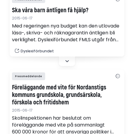
Ska våra barn äntligen få hjälp?
2015-06-17
Med regeringen nya budget kan den utlovade
läsa-, skriva- och räknagarantin äntligen bli
verklighet. Dyslexiförbundet FMLS utgår från
att garantin fokuserar på barn som har
Dyslexiförbundet
särskilt svårt att lära sig läsa, skriva och räkna.
Insatser som fungerar för dessa barn,
fungerar för alla.
Pressmeddelande
Föreläggande med vite för Nordanstigs
kommuns grundskola, grundsärskola,
förskola och fritidshem
2015-06-17
Skolinspektionen har beslutat om
föreläggande med vite på sammanlagt
600 000 kronor för att ansvariga politiker i