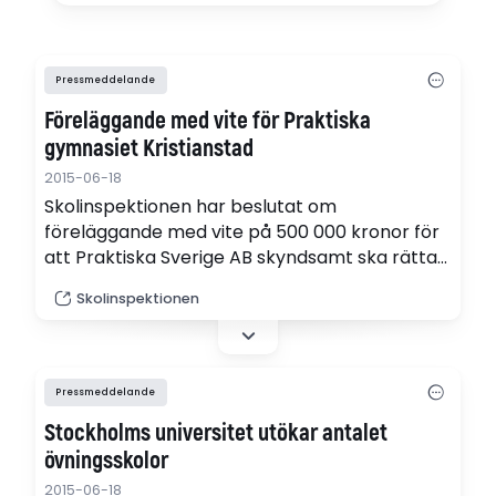
Pressmeddelande
Föreläggande med vite för Praktiska
gymnasiet Kristianstad
2015-06-18
Skolinspektionen har beslutat om
föreläggande med vite på 500 000 kronor för
att Praktiska Sverige AB skyndsamt ska rätta
till allvarliga brister i skolverksamheten vid
Skolinspektionen
företagets gymnasieskola i Kristianstad.
Pressmeddelande
Stockholms universitet utökar antalet
övningsskolor
2015-06-18