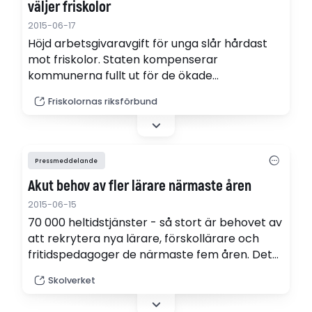
väljer friskolor
2015-06-17
Höjd arbetsgivaravgift för unga slår hårdast
mot friskolor. Staten kompenserar
kommunerna fullt ut för de ökade
kostnaderna, men friskolorna får ingen
Friskolornas riksförbund
kompensation.
Pressmeddelande
Akut behov av fler lärare närmaste åren
2015-06-15
70 000 heltidstjänster - så stort är behovet av
att rekrytera nya lärare, förskollärare och
fritidspedagoger de närmaste fem åren. Det
visar en ny prognos från Skolverket. Men det
Skolverket
finns osäkerhetsfaktorer.