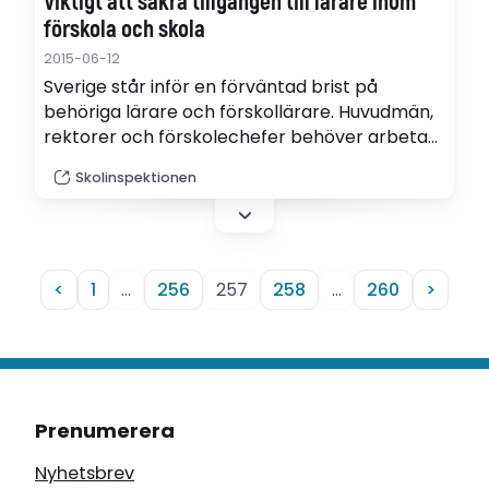
Viktigt att säkra tillgången till lärare inom
förskola och skola
2015-06-12
Sverige står inför en förväntad brist på
behöriga lärare och förskollärare. Huvudmän,
rektorer och förskolechefer behöver arbeta
mer strategiskt för att säkra tillgången till
Skolinspektionen
behörig personal. Det visar Skolinspektionens
granskning.
<
1
…
256
257
258
…
260
>
Prenumerera
Nyhetsbrev