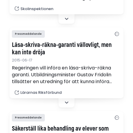
Nordanstigs kommun skyndsamt ska rätta till
Skolinspektionen
brister i sitt kvalitetsarbete rörande
kommunens grundskola, grundsärskola,
förskola samt fritidshem.
Pressmeddelande
Läsa-skriva-räkna-garanti vällovligt, men
kan inte dröja
2015-06-17
Regeringen vill införa en läsa-skriva-räkna
garanti. Utbildningsminister Gustav Fridolin
tillsätter en utredning för att kunna införa
garantin tidigast hösten 2017. "Det behövs inte
Lärarnas Riksförbund
fler utredningar, det behövs handling", säger
Lärarnas Riksförbunds Bo Jansson.
Pressmeddelande
Säkerställ lika behandling av elever som