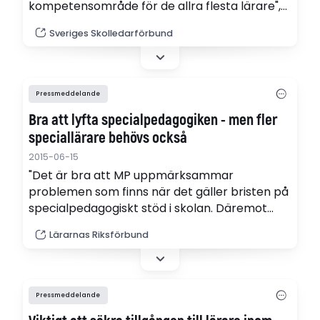
kompetensområde för de allra flesta lärare",
säger Matz Nilsson, Sveriges Skolledarförbund.
Sveriges Skolledarförbund
Pressmeddelande
Bra att lyfta specialpedagogiken - men fler
speciallärare behövs också
2015-06-15
"Det är bra att MP uppmärksammar
problemen som finns när det gäller bristen på
specialpedagogiskt stöd i skolan. Däremot
vore det bättre att satsa resurserna på att
Lärarnas Riksförbund
utbilda och anställa fler speciallärare, än vad
som i dagsläget redan är planerat", säger Bo
Jansson, Lärarnas Riksförbund.
Pressmeddelande