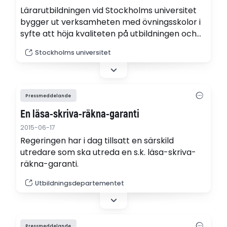
Lärarutbildningen vid Stockholms universitet
bygger ut verksamheten med övningsskolor i
syfte att höja kvaliteten på utbildningen och
stärka lärarstudenternas
Stockholms universitet
professionsutveckling. Samverkan med 20 nya
övningsskolor inleds våren 2016.
Pressmeddelande
En läsa-skriva-räkna-garanti
2015-06-17
Regeringen har i dag tillsatt en särskild
utredare som ska utreda en s.k. läsa-skriva-
räkna-garanti.
Utbildningsdepartementet
Pressmeddelande