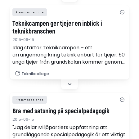
Pressmeddelande
Teknikcampen ger tjejer en inblick i
teknikbranschen
2015-06-15
Idag startar Teknikcampen – ett
arrangemang kring teknik enbart för tjejer. 50
unga tjejer från grundskolan kommer genom
bland annat workshops och studiebesök få
Teknikcollege
prova på olika yrkesroller inom teknikområdet
och träffa andra tjejer som idag arbetar som
ingenjörer och tekniker.
Pressmeddelande
Bra med satsning på specialpedagogik
2015-06-15
"Jag delar Miljöpartiets uppfattning att
grundläggande specialpedagogik är ett viktigt