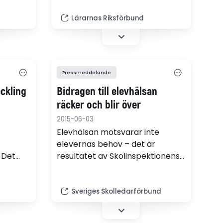
ett ökat statlig ansvarstagande.
ch
Lärarnas Riksförbund
kommun
er
g i
la och
Pressmeddelande
eckling
Bidragen till elevhälsan
räcker och blir över
2015-06-03
Elevhälsan motsvarar inte
elevernas behov – det är
. Det
resultatet av Skolinspektionens
lta är
granskning av 25 skolors arbete
rna
med elevhälsa. Men pengar
elar av
saknas inte. Förra året blev det
Sveriges Skolledarförbund
60 miljoner kronor över av ett
särskilt statsbidrag till