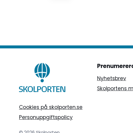
län.
vinnare är nu liksom förra året
Ragunda kommun.
Prenumerer
Nyhetsbrev
Skolportens 
Cookies på skolporten.se
Personuppgiftspolicy
© 2026 Skolporten