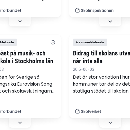
kulturuppträdanden
att ansvariga politiker o
rförbundet
Skolinspektionen
ärarförbundet Sveriges
tjänstemän i Norrtälje 
usik- och
skyndsamt ska rätta till
kolekommun. Årets
allvarliga brister vad gäll
 är nu liksom förra året
mottagande och utbildnin
a kommun.
kommunens grundsärsko
ddelande
Pressmeddelande
gymnasiesärskola.
bäst på musik- och
Bidrag till skolans utv
skola i Stockholms län
når inte alla
03
2015-06-03
den för Sverige så
Det är stor variation i hur
gsrika Eurovision Song
kommuner tar del av det
 och skolavslutningarnas
statliga stödet till skolan
kulturuppträdanden
största hindret för att de
ärarförbundet Sveriges
kravet på att kommune
usik- och
själva måste finansiera d
rförbundet
Skolverket
kolekommun. Solna
satsningen.
i år listan för Stockholms