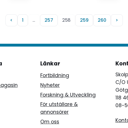
<
1
…
257
258
259
260
>
a
Länkar
Kon
Skol
Fortbildning
C/O 
magasin
Nyheter
Götg
Forskning & Utveckling
118 
För utställare &
08-5
annonsörer
Kont
Om oss