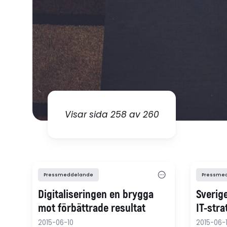
Visar sida 258 av 260
Pressmeddelande
Pressme
Digitaliseringen en brygga
Sverig
mot förbättrade resultat
IT-stra
2015-06-10
2015-06-