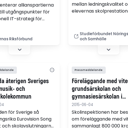
mellan ledningskvalitet 
enterar allianspartierna
elevernas skolprestation
till utgångspunkter för
visar en internationell
nell IT-strategi för
forskningsstudie av
"Det är ett bra initiativ,
Stanfordprofessorn Nich
 måste också leda till
Studieförbundet Närings
Bloom i samarbete med 
t. Lärarnas Riksförbund
rnas Riksförbund
och Samhälle
andra forskare.
ge krävt en
ållen och nationell IT-
i", säger Bo Jansson,
s Riksförbund.
ddelande
Pressmeddelande
a återigen Sveriges
Föreläggande med vite
musik- och
grundsärskolan och
skolekommun
gymnasiesärskolan i
Norrtälje kommun
04
2015-06-04
den för Sverige så
Skolinspektionen har bes
gsrika Eurovision Song
om föreläggande med vi
 och skolavslutningarnas
sammanlagt 800 000 kro