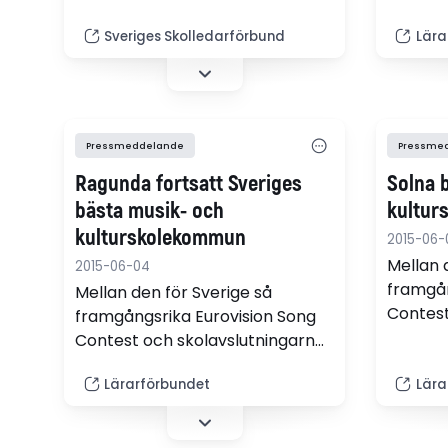
många 
Sveriges Skolledarförbund
Lära
utser L
bästa m
kulturs
vinnare
Ragund
Pressmeddelande
Pressme
Ragunda fortsatt Sveriges
Solna 
bästa musik- och
kultur
kulturskolekommun
2015-06-
Mellan 
2015-06-04
framgån
Mellan den för Sverige så
Contest
framgångsrika Eurovision Song
många 
Contest och skolavslutningarnas
utser L
många kulturuppträdanden
bästa m
Lärarförbundet
Lära
utser Lärarförbundet Sveriges
kulturs
bästa musik- och
toppar 
kulturskolekommun. 2015 års