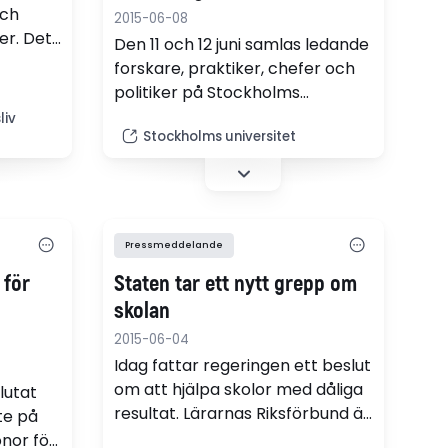
och
2015-06-08
er. Det
Den 11 och 12 juni samlas ledande
forskare, praktiker, chefer och
politiker på Stockholms
olas
universitet för en konferens om
liv
tre
Stockholms universitet
förskolan. Programmet vänder
sig till den som arbetar inom
kommunal- eller fristående
förskola.
Pressmeddelande
 för
Staten tar ett nytt grepp om
skolan
2015-06-04
Idag fattar regeringen ett beslut
om att hjälpa skolor med dåliga
lutat
resultat. Lärarnas Riksförbund är
te på
positiva, men vill se fler steg mot
nor för