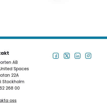
elevhälsan. "Det är oerhört
allvarligt att inte pengarna
kommer ut till hela landet",
säger Sveriges
Skolledarförbunds Matz Nilsson.
takt
porten AB
United Spaces
atan 22A
46 Stockholm
62 268 00
akta oss