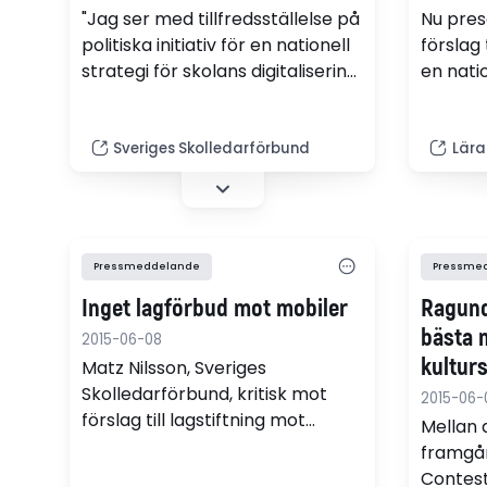
"Jag ser med tillfredsställelse på
Nu pres
politiska initiativ för en nationell
förslag 
strategi för skolans digitalisering.
en natio
En klokt genomförd
skolan. 
digitaliseringsprocess kan hjälpa
men det
oss att komma till rätta med en
resulta
Sveriges Skolledarförbund
Lära
del av de problem som vi
har län
upplever i skolan idag", säger
sammanh
Matz Nilsson, Sveriges
strateg
Skolledarförbund.
Lärarna
Pressmeddelande
Pressme
Inget lagförbud mot mobiler
Ragund
bästa 
2015-06-08
kultur
Matz Nilsson, Sveriges
Skolledarförbund, kritisk mot
2015-06-
förslag till lagstiftning mot
Mellan 
mobiler i skolan.
framgån
Contest