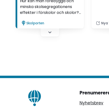
Hur kan man förebygga och
minska skolsegregationens
effekter i förskolor och skolor?
Forskning visar att
Skolporten
Nya 
lärarengagemang,
relationsbyggande med elever
och strukturerade insatser är
åtgärder som kan minska
segregationen och öka
likvärdigheten.
Prenumerer
Nyhetsbrev