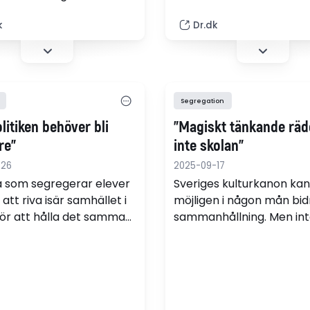
enser, påpeger ekspert.
skal der ifølge politikere 
k
Dr.dk
anden boligsammensætni
for at gøre op med prob
Segregation
litiken behöver bli
"Magiskt tänkande räd
re"
inte skolan"
-26
2025-09-17
a som segregerar elever
Sveriges kulturkanon kan
 att riva isär samhället i
möjligen i någon mån bidra
 för att hålla det samman,
sammanhållning. Men int
rik Cardelus, Fil dr i
den väga upp segregatio
daktik och
svenska skolor. Det skriv
elärare.
Anders Q Björkman.