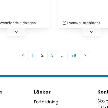
Wermlands-tidningen
Svenska Dagbladet
<
1
2
3
…
78
>
a
Länkar
Kon
Skol
Fortbildning
C/O 