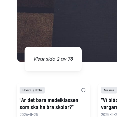
Visar sida 2 av 78
Likvärdig skola
Friskola
"Är det bara medelklassen
"Vi blö
som ska ha bra skolor?"
vargar
2025-11-26
2025-11-