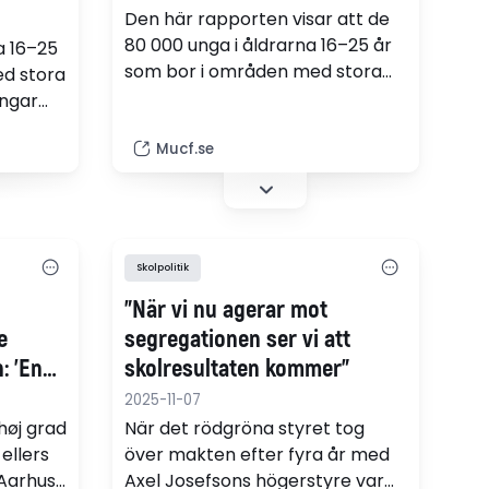
Den här rapporten visar att de
80 000 unga i åldrarna 16–25 år
a 16–25
som bor i områden med stora
d stora
socioekonomiska utmaningar
ngar
har sämre levnadsvillkor jämfört
 än
med andra unga i Sverige. (pdf)
Mucf.se
a märks
0
lften
m fyra
Skolpolitik
 rapport
"När vi nu agerar mot
e
segregationen ser vi att
: 'En
skolresultaten kommer"
2025-11-07
er'
høj grad
När det rödgröna styret tog
ellers
över makten efter fyra år med
I Aarhus
Axel Josefsons högerstyre var