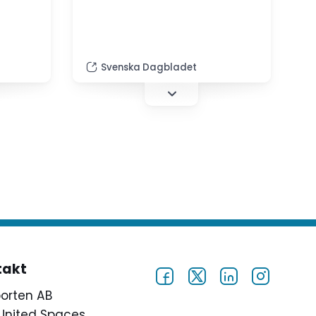
rektor. (webbradio)
Svenska Dagbladet
takt
porten AB
United Spaces