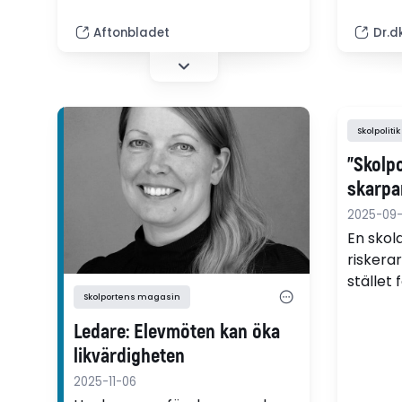
vidare. Nu varnar Myndigheten
konsekv
för ungdoms- och
Aftonbladet
Dr.d
civilsamhällesfrågor för att
polariseringen kan öka
ytterligare, utan stora insatser.
Skolpolitik
"Skolpo
skarpa
2025-09
En skol
riskerar
stället
Skolportens magasin
skriver E
språkdi
Ledare: Elevmöten kan öka
gymnasi
likvärdigheten
2025-11-06