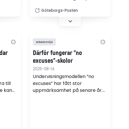
en
skolan i kris. Nu har vi vänt
Göteborgs-Posten
ng til
utvecklingen – betygen ökar
lemet.
och fler går ut skolan med
gymnasiebehörighet, skriver
kommunstyrelsens ordförande
Jonas Attenius (S).
Arbetsmiljö
dar
Därför fungerar "no
excuses"-skolor
2025-08-14
Undervisningsmodellen “no
 till
excuses” har fått stor
e kan
uppmärksamhet på senare år.
nen i
Hur fungerar den egentligen och
er SvD:s
är den lösningen på problemen i
svensk skola? SvD:s Andreas
Ericson intervjuar Linnea
Lindquist, skoldebattör och