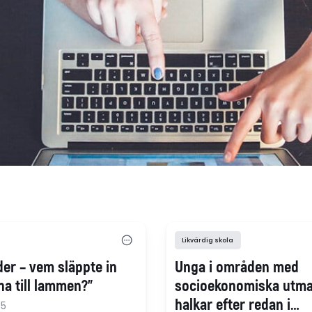
Likvärdig skola
der – vem släppte in
Unga i områden med
na till lammen?"
socioekonomiska utma
halkar efter redan i
25