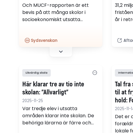
Och MUCF-rapporten är ett
31,2 milj
bevis på att många skolor i
friståen
socioekonomiskt utsatta
år i ret
områden inte klarar uppdraget
unders
– tusentals ungdomar får
vågar p
således kämpa bäst de kan på
orättvis
Sydsvenskan
Afto
egen hand. Det skriver
vågar p
Sydsvenskan i en ledare.
skriver
själv j
verksa
Likvärdig skola
Internatio
Här klarar tre av tio inte
Tal fra
skolan: ”Allvarligt”
til at 
hold: 
2025-11-25
lokale 
Var tredje elev i utsatta
2025-11-1
områden klarar inte skolan. De
Det er 
behöriga lärarna är färre och
forældr
rektorerna slutar och drar
lokale f