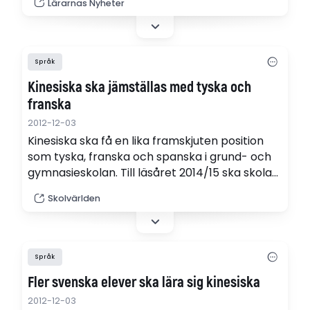
Lärarnas Nyheter
erbjuda undervisning och ha legitimerade
lärare i mandarin.
Språk
Kinesiska ska jämställas med tyska och
franska
2012-12-03
Kinesiska ska få en lika framskjuten position
som tyska, franska och spanska i grund- och
gymnasieskolan. Till läsåret 2014/15 ska skolan
ha kurs- och ämnesplaner på plats.
Skolvärlden
Språk
Fler svenska elever ska lära sig kinesiska
2012-12-03