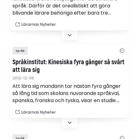
språk. Därför är det orealistiskt att göra
blivande lärare behöriga efter bara tre
terminer. Det hävdar kinesiskläraren Meisang
Lärarnas Nyheter
Wang Fredmark.Meisang Wang Fredmark.
Språk
Språkinstitut: Kinesiska fyra gånger så svårt
att lära sig
2012-12-06
Att lära sig mandarin tar nästan fyra gånger
så lång tid som skolans nuvarande språkval,
spanska, franska och tyska, visar en studie.
Från och med hösten 2014 är kinesiska ett av
Lärarnas Nyheter
fyra språkval för svenska skolelever.
Språk