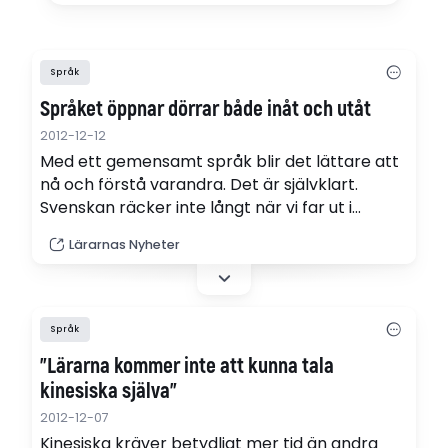
Språk
Språket öppnar dörrar både inåt och utåt
2012-12-12
Med ett gemensamt språk blir det lättare att
nå och förstå varandra. Det är självklart.
Svenskan räcker inte långt när vi far ut i
världen, så vi behöver lära oss andra språk.
Lärarnas Nyheter
Minst två stycken, anser EU-länderna som
slagit fast vad som är ”nyckelkompetenser”
hos medborgarna, skriver Helena Reistad,
chefredaktör, i en krönika.
Språk
”Lärarna kommer inte att kunna tala
kinesiska själva”
2012-12-07
Kinesiska kräver betydligt mer tid än andra