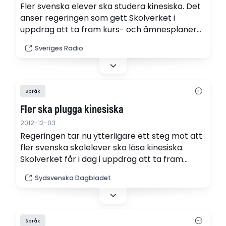
Fler svenska elever ska studera kinesiska. Det
anser regeringen som gett Skolverket i
uppdrag att ta fram kurs- och ämnesplaner
för kinesiska i grund- och gymnasieskolan.
Sveriges Radio
Språk
Fler ska plugga kinesiska
2012-12-03
Regeringen tar nu ytterligare ett steg mot att
fler svenska skolelever ska läsa kinesiska.
Skolverket får i dag i uppdrag att ta fram
kurs- och ämnesplaner för språket för både
Sydsvenska Dagbladet
grund- och gymnasieskolan.
Språk