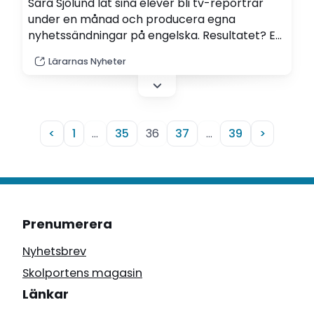
Sara Sjölund lät sina elever bli tv-reportrar
under en månad och producera egna
nyhetssändningar på engelska. Resultatet? Ett
mer varierat lektionsinnehåll och större
Lärarnas Nyheter
engagemang på lektionerna.
<
1
…
35
36
37
…
39
>
Prenumerera
Nyhetsbrev
Skolportens magasin
Länkar