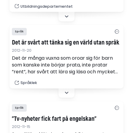
ämnesplaner för språket. (webb-tv)
Utbildningsdepartementet
Språk
Det är svårt att tänka sig en värld utan språk
2012-11-20
Det är många vuxna som oroar sig för barn
som kanske inte börjar prata, inte pratar
”rent”, har svårt att lära sig läsa och mycket
mer. Hemsida Språklek har därför skapats,
Språklek
skriver Astrid Frylmark, leg logoped, i ett
pressmeddelande.
Språk
"Tv-nyheter fick fart på engelskan"
2012-11-15