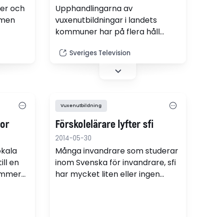
ker och
Upphandlingarna av
emen
vuxenutbildningar i landets
kommuner har på flera håll
ldning i
överklagats av företag som
Sveriges Television
ar stora
förlorat upphandlingen. Kritiken
gäller ett systemfel i
upphandlingarna som öppnar
dörren för lycksökare.
Vuxenutbildning
lor
Förskolelärare lyfter sfi
2014-05-30
okala
Många invandrare som studerar
ill en
inom Svenska för invandrare, sfi
kommer
har mycket liten eller ingen
 för
skolbakgrund alls. I småländska
a
Nässjö har man därför anpassat
utbildningen och anställt