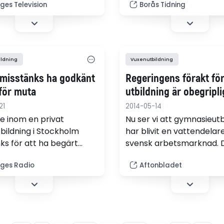
debattörer.
bildning på
iges Television
Borås Tidning
ggande nivå, vilket gör
nasiekurser får mindre
e.
ildning
Vuxenutbildning
 misstänks ha godkänt
Regeringens förakt fö
 för muta
utbildning är obegripli
21
2014-05-14
re inom en privat
Nu ser vi att gymnasieutb
bildning i Stockholm
har blivit en vattendelar
ks för att ha begärt
svensk arbetsmarknad. 
ör att låta elever
gäller det att investera i
iges Radio
Aftonbladet
 en kurs.
vuxenutbildning, skriver
Magdalena Andersson (S),
debattartikel.