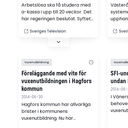
Arbetslösa ska få studera med
Väster
a-kassa i upp till 20 veckor. Det
system
har regeringen beslutat. Syftet
upphand
är att underlätta omställningen
vuxenut
Sveriges Television
Sver
mellan jobb och få fler i arbete.
Iställ
godkänn
utbildn
kraven 
välja.
Vuxenutbildning
Vuxenutb
Föreläggande med vite för
SFI-un
vuxenutbildningen i Hagfors
undan 
kommun
2014-06-
I Väner
2014-06-30
behovet
Hagfors kommun har allvarliga
vuxenut
brister i kommunens
antalet
vuxenutbildning. Nu har
Samtidi
Skolinspektionen beslutat om