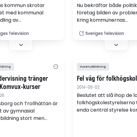
ås kommun skrotar
Nu bekräftar både politi
et med kommunal
företag bilden av probl
ling av
kring kommunernas
bildningen nästa är.
upphandling av vuxenutbi
iges Television
Sveriges Television
et kommer kommunen att
landet. Dagens system h
a alla
brister.
ingsföretag som uppfyller
och sedan får eleverna
ildning
Vuxenutbildning
dervisning tränger
Fel väg för folkhögsko
Komvux-kurser
2014-06-02
Beslutet att slå ihop de l
26
folkhögskolestyrelserna t
sborg och Trollhättan är
enda central styrelse 
 av gymnasial
att minska möjligheterna
bildning stort men
skolorna att utveckla sin
 platser minskar.
särarter, skriver dagens
gt ökar SFI och