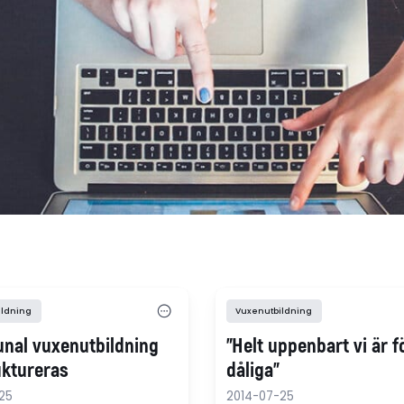
ildning
Vuxenutbildning
al vuxenutbildning
”Helt uppenbart vi är f
ktureras
dåliga”
25
2014-07-25