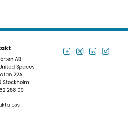
takt
porten AB
United Spaces
atan 22A
46 Stockholm
62 268 00
akta oss