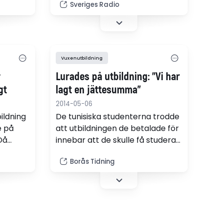
förskollärare och
Sveriges Radio
lågstadielärare.
Vuxenutbildning
r
Lurades på utbildning: "Vi har
gt
lagt en jättesumma"
2014-05-06
ildning
De tunisiska studenterna trodde
e på
att utbildningen de betalade för
Då
innebar att de skulle få studera
på ett svenskt universitet.
Borås Tidning
Istället kom de till en
 i en
uppdragsutbildning på Fristads
folkhögskola. Något som slutat i
besvikelse för alla parter.