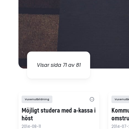
Visar sida 71 av 81
Vuxenutbildning
Vuxenutb
Möjligt studera med a-kassa i
Kommun
höst
omstru
2014-08-11
2014-07-