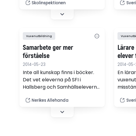
vuxenut
Skolinspektionen
Sver
föreläggande med vite på 600
grundlä
000 kronor om inte kommunen
att gym
åtgärdar bristerna.
utrymm
Vuxenutbildning
Vuxenutb
Samarbete ger mer
Lärare
förståelse
elever
2014-05-23
2014-05-
Inte all kunskap finns i böcker.
En lära
Det vet eleverna på SFI i
vuxenut
Hallsberg och Samhällseleverna
misstän
i årskurs tre på Alléskolan i
mutor f
Nerikes Allehanda
Sver
Hallsberg.
passera