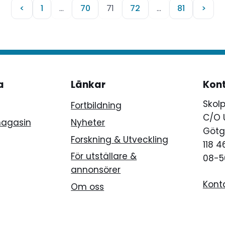
<
1
…
70
71
72
…
81
>
a
Länkar
Kon
Skol
Fortbildning
C/O 
magasin
Nyheter
Götg
Forskning & Utveckling
118 
För utställare &
08-5
annonsörer
Kont
Om oss