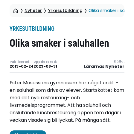
Nyheter
Yrkesutbildning
Olika smaker i saluha
YRKESUTBILDNING
Olika smaker i saluhallen
Källa:
Publicerad:
Uppdaterad:
Lärarnas Nyheter
2013-02-24
2023-08-31
Ester Mosessons gymnasium har något unikt –
en saluhall som drivs av elever. Startskottet kom
med det nya restaurang- och
livsmedelsprogrammet. Att ha saluhall och
anslutande lunch­restaurang öppen fem dagar i
veckan visade sig bli lyckat. På många sätt.