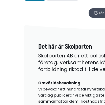
Läs
Det här är Skolporten
Skolporten AB är ett politis
företag. Verksamhetens k
fortbildning riktad till de
Omvärldsbevakning
Vi bevakar ett hundratal nyhetskä
vardag publicerar vi de viktigas
sammanfattar dem i kostnadsfr