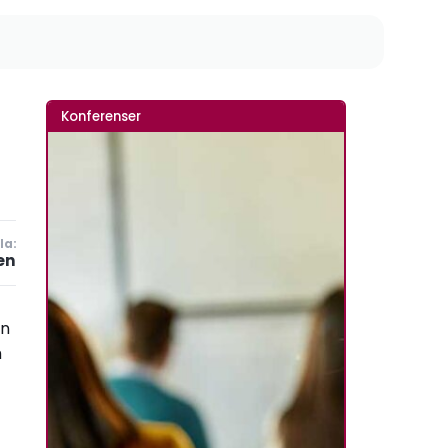
Konferenser
la:
en
en
h