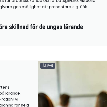
ts för arbetssökande och arbetsgivare. Aktuella
ivare ges möjlighet att presentera sig. Sök
öra skillnad för de ungas lärande
Åk F–9
rtens
 på lärande,
iration! Vi
ildning för hela