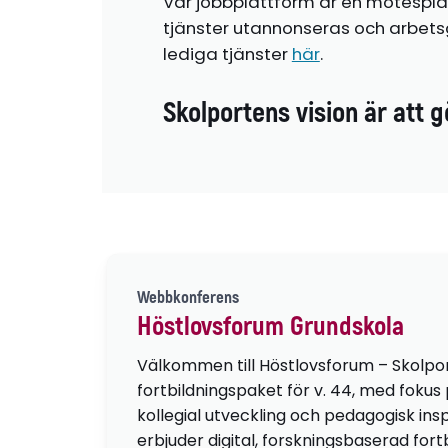
Vår jobbplattform är en mötespla
tjänster utannonseras och arbetsg
lediga tjänster
här
.
Skolportens vision är att g
Webbkonferens
Höstlovsforum Grundskola
Välkommen till Höstlovsforum – Skolpo
fortbildningspaket för v. 44, med fokus
kollegial utveckling och pedagogisk insp
erbjuder digital, forskningsbaserad fortb