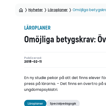
Nyheter
Läroplaner
Omöjliga betygskra
LÄROPLANER
Omöjliga betygskrav: Öv
Publicerad:
2018-02-11
En ny studie pekar på att det finns elever fö
press på lärarna. – Det finns en övertro på s
ungdomspsykiatri.
Läroplaner
Specialpedagogik