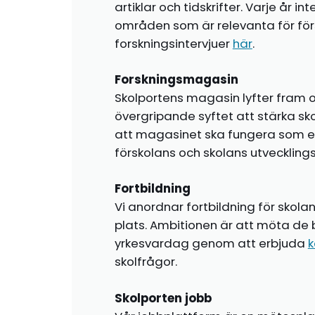
artiklar och tidskrifter. Varje år i
områden som är relevanta för förs
forskningsintervjuer
här
.
Forskningsmagasin
Skolportens magasin lyfter fram o
övergripande syftet att stärka sk
att magasinet ska fungera som en i
förskolans och skolans utvecklin
Fortbildning
Vi anordnar fortbildning för skola
plats. Ambitionen är att möta de 
yrkesvardag genom att erbjuda
k
skolfrågor.
Skolporten jobb