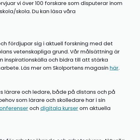
ntervjuar vi över 100 forskare som disputerar inom
kola/skola. Du kan läsa våra
ch fördjupar sig i aktuell forskning med det
olans vetenskapliga grund. Vår målsättning är
nspirationskälla och bidra till att stärka
gsarbete. Läs mer om Skolportens magasin
här
.
ns lärare och ledare, både på distans och på
behov som lärare och skolledare har i sin
onferenser
och
digitala kurser
om aktuella