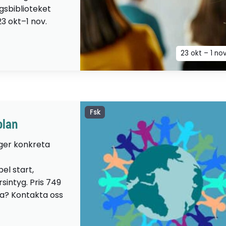
ngsbiblioteket
23 okt–1 nov.
23 okt – 1 no
Fsk
olan
 ger konkreta
el start,
sintyg. Pris 749
lta? Kontakta oss