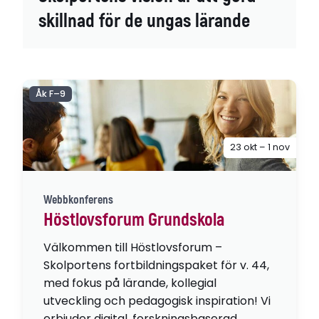
skillnad för de ungas lärande
Åk F–9
23 okt – 1 nov
Webbkonferens
Höstlovsforum Grundskola
Välkommen till Höstlovsforum –
Skolportens fortbildningspaket för v. 44,
med fokus på lärande, kollegial
utveckling och pedagogisk inspiration! Vi
erbjuder digital, forskningsbaserad