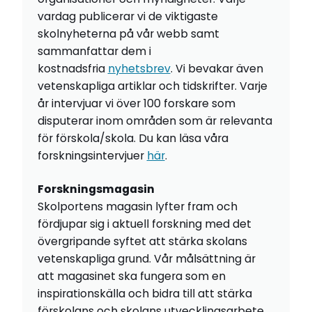
vardag publicerar vi de viktigaste
skolnyheterna på vår webb samt
sammanfattar dem i
kostnadsfria
nyhetsbrev
. Vi bevakar även
vetenskapliga artiklar och tidskrifter. Varje
år intervjuar vi över 100 forskare som
disputerar inom områden som är relevanta
för förskola/skola. Du kan läsa våra
forskningsintervjuer
här
.
Forskningsmagasin
Skolportens magasin lyfter fram och
fördjupar sig i aktuell forskning med det
övergripande syftet att stärka skolans
vetenskapliga grund. Vår målsättning är
att magasinet ska fungera som en
inspirationskälla och bidra till att stärka
förskolans och skolans utvecklingsarbete.