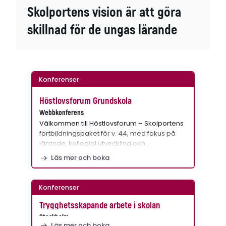
Skolportens vision är att göra
skillnad för de ungas lärande
Konferenser
Höstlovsforum Grundskola
Webbkonferens
Välkommen till Höstlovsforum – Skolportens
fortbildningspaket för v. 44, med fokus på
lärande, kollegial utveckling och…
Läs mer och boka
Konferenser
Trygghetsskapande arbete i skolan
Stockholm
Läs mer och boka