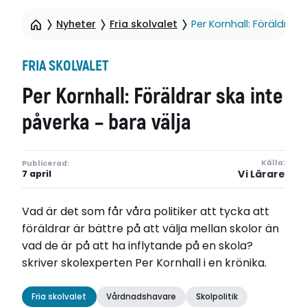
Nyheter
Fria skolvalet
Per Kornhall: Föräldrar 
FRIA SKOLVALET
Per Kornhall: Föräldrar ska inte
påverka – bara välja
Källa:
Publicerad:
Vi Lärare
7 april
Vad är det som får våra politiker att tycka att
föräldrar är bättre på att välja mellan skolor än
vad de är på att ha inflytande på en skola?
skriver skolexperten Per Kornhall i en krönika.
Fria skolvalet
Vårdnadshavare
Skolpolitik