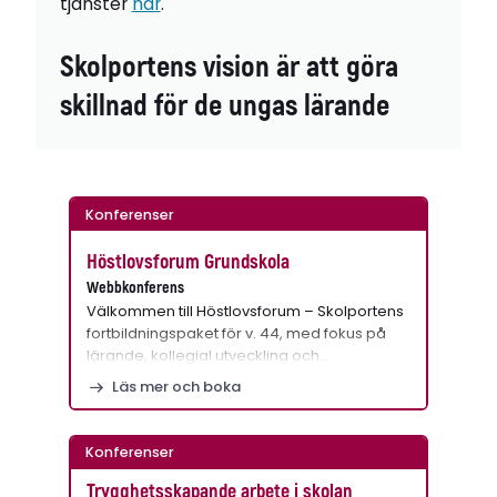
tjänster
här
.
Skolportens vision är att göra
skillnad för de ungas lärande
Konferenser
Höstlovsforum Grundskola
Webbkonferens
Välkommen till Höstlovsforum – Skolportens
fortbildningspaket för v. 44, med fokus på
lärande, kollegial utveckling och…
Läs mer och boka
Konferenser
Trygghetsskapande arbete i skolan