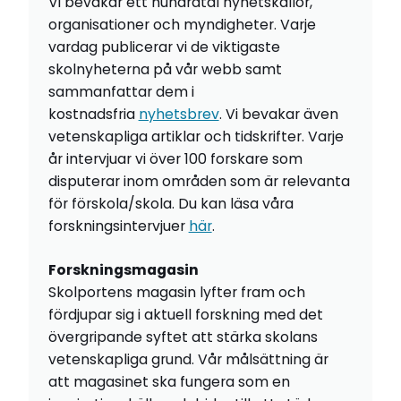
Vi bevakar ett hundratal nyhetskällor,
organisationer och myndigheter. Varje
vardag publicerar vi de viktigaste
skolnyheterna på vår webb samt
sammanfattar dem i
kostnadsfria
nyhetsbrev
. Vi bevakar även
vetenskapliga artiklar och tidskrifter. Varje
år intervjuar vi över 100 forskare som
disputerar inom områden som är relevanta
för förskola/skola. Du kan läsa våra
forskningsintervjuer
här
.
Forskningsmagasin
Skolportens magasin lyfter fram och
fördjupar sig i aktuell forskning med det
övergripande syftet att stärka skolans
vetenskapliga grund. Vår målsättning är
att magasinet ska fungera som en