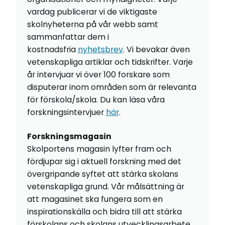
vardag publicerar vi de viktigaste
skolnyheterna på vår webb samt
sammanfattar dem i
kostnadsfria
nyhetsbrev
. Vi bevakar även
vetenskapliga artiklar och tidskrifter. Varje
år intervjuar vi över 100 forskare som
disputerar inom områden som är relevanta
för förskola/skola. Du kan läsa våra
forskningsintervjuer
här
.
Forskningsmagasin
Skolportens magasin lyfter fram och
fördjupar sig i aktuell forskning med det
övergripande syftet att stärka skolans
vetenskapliga grund. Vår målsättning är
att magasinet ska fungera som en
inspirationskälla och bidra till att stärka
förskolans och skolans utvecklingsarbete.