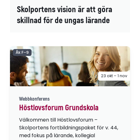
Skolportens vision är att göra
skillnad för de ungas lärande
Åk F–9
23 okt – 1 nov
Webbkonferens
Höstlovsforum Grundskola
Välkommen till Höstlovsforum –
Skolportens fortbildningspaket för v. 44,
med fokus på lärande, kollegial