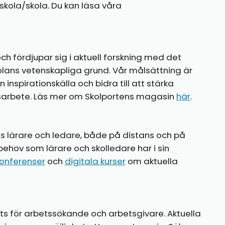
kola/skola. Du kan läsa våra
ch fördjupar sig i aktuell forskning med det
olans vetenskapliga grund. Vår målsättning är
nspirationskälla och bidra till att stärka
gsarbete. Läs mer om Skolportens magasin
här
.
ns lärare och ledare, både på distans och på
behov som lärare och skolledare har i sin
onferenser
och
digitala kurser
om aktuella
ts för arbetssökande och arbetsgivare. Aktuella