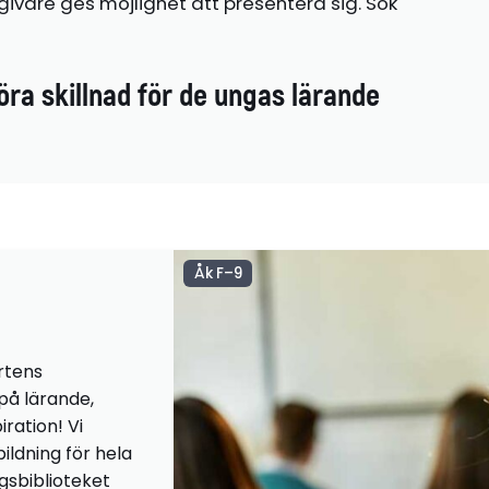
ivare ges möjlighet att presentera sig. Sök
öra skillnad för de ungas lärande
Åk F–9
rtens
 på lärande,
iration! Vi
ildning för hela
ngsbiblioteket