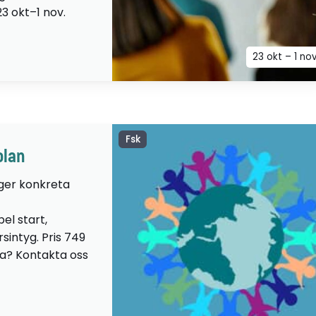
23 okt–1 nov.
23 okt – 1 no
Fsk
olan
 ger konkreta
el start,
sintyg. Pris 749
lta? Kontakta oss