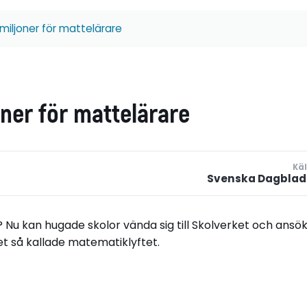
 miljoner för mattelärare
oner för mattelärare
Käl
Svenska Dagblad
? Nu kan hugade skolor vända sig till Skolverket och ansö
det så kallade matematiklyftet.