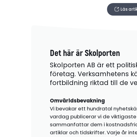
Läs art
Det här är Skolporten
Skolporten AB är ett politis
företag. Verksamhetens k
fortbildning riktad till de
Omvärldsbevakning
Vi bevakar ett hundratal nyhetskä
vardag publicerar vi de viktigas
sammanfattar dem i kostnadsfr
artiklar och tidskrifter. Varje år i