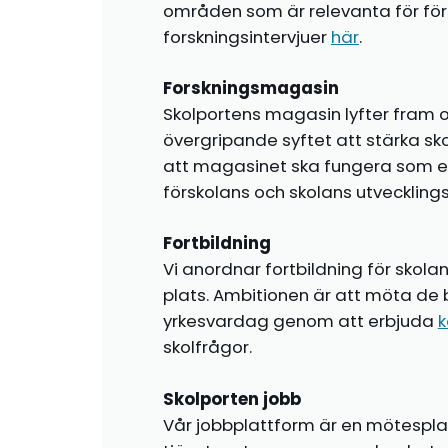
områden som är relevanta för förs
forskningsintervjuer
här
.
Forskningsmagasin
Skolportens magasin lyfter fram o
övergripande syftet att stärka sk
att magasinet ska fungera som en i
förskolans och skolans utvecklin
Fortbildning
Vi anordnar fortbildning för skola
plats. Ambitionen är att möta de 
yrkesvardag genom att erbjuda
k
skolfrågor.
Skolporten jobb
Vår jobbplattform är en mötespla