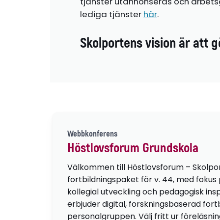
tjänster utannonseras och arbetsg
lediga tjänster
här
.
Skolportens vision är att g
Webbkonferens
Höstlovsforum Grundskola
Välkommen till Höstlovsforum – Skolpo
fortbildningspaket för v. 44, med fokus
kollegial utveckling och pedagogisk insp
erbjuder digital, forskningsbaserad fortb
personalgruppen. Välj fritt ur föreläsni