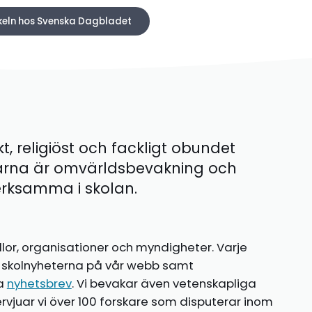
ikeln hos Svenska Dagbladet
kt, religiöst och fackligt obundet
ärna är omvärldsbevakning och
 verksamma i skolan.
llor, organisationer och myndigheter. Varje
te skolnyheterna på vår webb samt
ia
nyhetsbrev
. Vi bevakar även vetenskapliga
ntervjuar vi över 100 forskare som disputerar inom