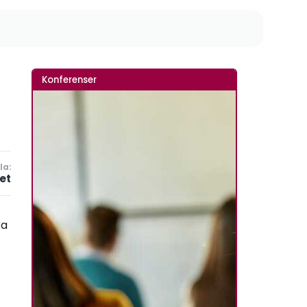
Konferenser
la:
et
ka