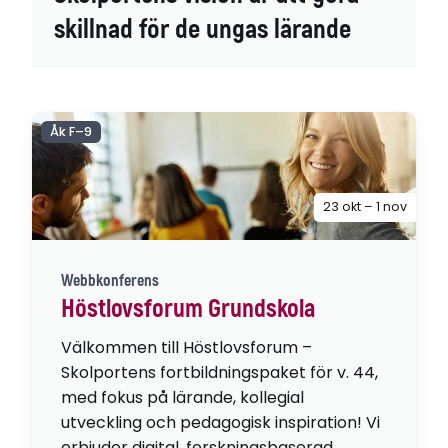
skillnad för de ungas lärande
Åk F–9
23 okt – 1 nov
Webbkonferens
Höstlovsforum Grundskola
Välkommen till Höstlovsforum –
Skolportens fortbildningspaket för v. 44,
med fokus på lärande, kollegial
utveckling och pedagogisk inspiration! Vi
erbjuder digital, forskningsbaserad