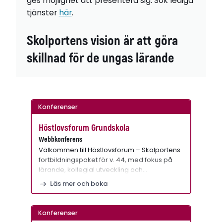
ges möjlighet att presentera sig. Sök lediga
tjänster
här
.
Skolportens vision är att göra
skillnad för de ungas lärande
Konferenser
Höstlovsforum Grundskola
Webbkonferens
Välkommen till Höstlovsforum – Skolportens
fortbildningspaket för v. 44, med fokus på
lärande, kollegial utveckling och…
Läs mer och boka
Konferenser