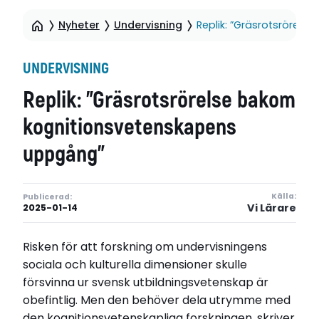
Nyheter
Undervisning
Replik: ”Gräsrotsrörel
UNDERVISNING
Replik: ”Gräsrotsrörelse bakom
kognitionsvetenskapens
uppgång”
Källa:
Publicerad:
Vi Lärare
2025-01-14
Risken för att forskning om undervisningens
sociala och kulturella dimensioner skulle
försvinna ur svensk utbildningsvetenskap är
obefintlig. Men den behöver dela utrymme med
den kognitionsvetenskapliga forskningen, skriver