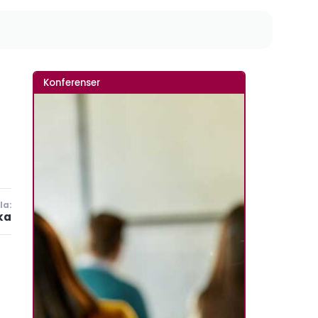
Konferenser
la:
ka