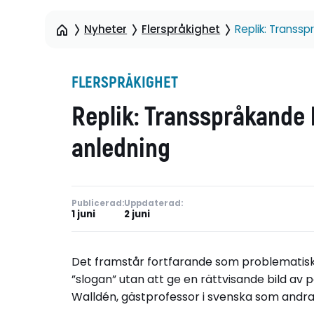
Nyheter
Flerspråkighet
Replik: Transs
FLERSPRÅKIGHET
Replik: Transspråkande 
anledning
Publicerad:
Uppdaterad:
1 juni
2 juni
Det framstår fortfarande som problematisk
”slogan” utan att ge en rättvisande bild a
Walldén, gästprofessor i svenska som andras