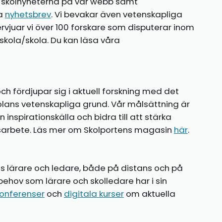
te skolnyheterna på vår webb samt
ia
nyhetsbrev
. Vi bevakar även vetenskapliga
ntervjuar vi över 100 forskare som disputerar inom
kola/skola. Du kan läsa våra
ch fördjupar sig i aktuell forskning med det
olans vetenskapliga grund. Vår målsättning är
nspirationskälla och bidra till att stärka
gsarbete. Läs mer om Skolportens magasin
här
.
ns lärare och ledare, både på distans och på
behov som lärare och skolledare har i sin
onferenser
och
digitala kurser
om aktuella