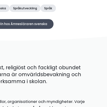
nska
Språkutveckling
Språk
keln hos Ämnesläraren svenska
kt, religiöst och fackligt obundet
ärna är omvärldsbevakning och
 verksamma i skolan.
llor, organisationer och myndigheter. Varje