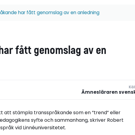
pråkande har fått genomslag av en anledning
har fått genomslag av en
Käl
Ämnesläraren svens
t att stämpla transspråkande som en ”trend” eller
v pedagogikens syfte och sammanhang, skriver Robert
pråk vid Linnéuniversitetet.