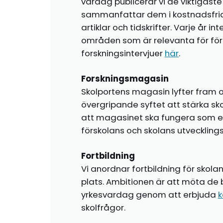
vardag publicerar vi de viktigas
sammanfattar dem i kostnadsfr
artiklar och tidskrifter. Varje år i
områden som är relevanta för förs
forskningsintervjuer
här
.
Forskningsmagasin
Skolportens magasin lyfter fram o
övergripande syftet att stärka sk
att magasinet ska fungera som en i
förskolans och skolans utvecklin
Fortbildning
Vi anordnar fortbildning för skola
plats. Ambitionen är att möta de 
yrkesvardag genom att erbjuda
k
skolfrågor.