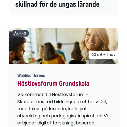
skillnad för de ungas lärande
Åk F–9
23 okt – 1 nov
Webbkonferens
Höstlovsforum Grundskola
Välkommen till Höstlovsforum –
Skolportens fortbildningspaket för v. 44,
med fokus på lärande, kollegial
utveckling och pedagogisk inspiration! Vi
erbjuder digital, forskningsbaserad