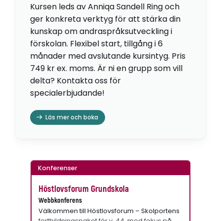
Kursen leds av Anniqa Sandell Ring och
ger konkreta verktyg för att stärka din
kunskap om andraspråksutveckling i
förskolan. Flexibel start, tillgång i 6
månader med avslutande kursintyg. Pris
749 kr ex. moms. Är ni en grupp som vill
delta? Kontakta oss för
specialerbjudande!
Läs mer och boka
Konferenser
Höstlovsforum Grundskola
Webbkonferens
Välkommen till Höstlovsforum – Skolportens
fortbildningspaket för v. 44, med fokus på