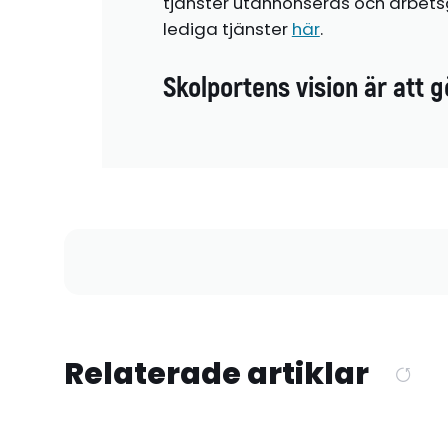
tjänster utannonseras och arbetsg
lediga tjänster
här
.
Skolportens vision är att g
Relaterade artiklar