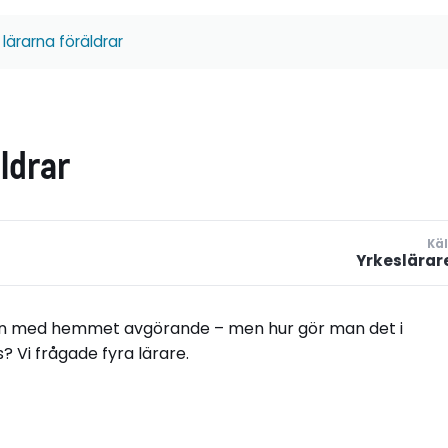
lärarna föräldrar
ldrar
Käl
Yrkeslärar
ten med hemmet avgörande – men hur gör man det i
? Vi frågade fyra lärare.