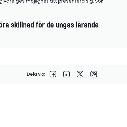
ivare ges möjlighet att presentera sig. Sök
öra skillnad för de ungas lärande
Dela via: