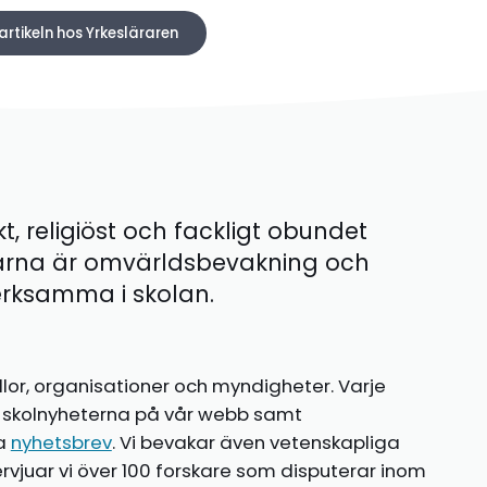
artikeln hos Yrkesläraren
kt, religiöst och fackligt obundet
ärna är omvärldsbevakning och
 verksamma i skolan.
llor, organisationer och myndigheter. Varje
te skolnyheterna på vår webb samt
ia
nyhetsbrev
. Vi bevakar även vetenskapliga
ntervjuar vi över 100 forskare som disputerar inom