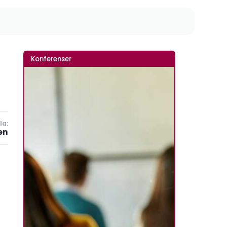
Konferenser
la:
en