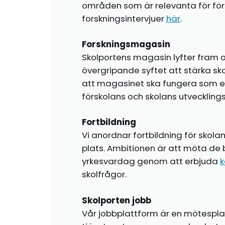
områden som är relevanta för förs
forskningsintervjuer
här
.
Forskningsmagasin
Skolportens magasin lyfter fram o
övergripande syftet att stärka sk
att magasinet ska fungera som en i
förskolans och skolans utvecklin
Fortbildning
Vi anordnar fortbildning för skola
plats. Ambitionen är att möta de 
yrkesvardag genom att erbjuda
k
skolfrågor.
Skolporten jobb
Vår jobbplattform är en mötespla