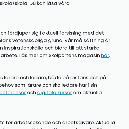
kola/skola. Du kan läsa våra
ch fördjupar sig i aktuell forskning med det
olans vetenskapliga grund. Vår målsättning är
nspirationskälla och bidra till att stärka
gsarbete. Läs mer om Skolportens magasin
här
.
ns lärare och ledare, både på distans och på
behov som lärare och skolledare har i sin
onferenser
och
digitala kurser
om aktuella
ts för arbetssökande och arbetsgivare. Aktuella