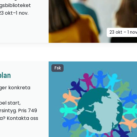
ngsbiblioteket
23 okt–1 nov.
23 okt – 1 no
Fsk
olan
 ger konkreta
el start,
sintyg. Pris 749
lta? Kontakta oss