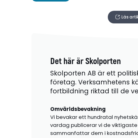
Läs art
Det här är Skolporten
Skolporten AB är ett politis
företag. Verksamhetens k
fortbildning riktad till de
Omvärldsbevakning
Vi bevakar ett hundratal nyhetskä
vardag publicerar vi de viktigas
sammanfattar dem i kostnadsfr