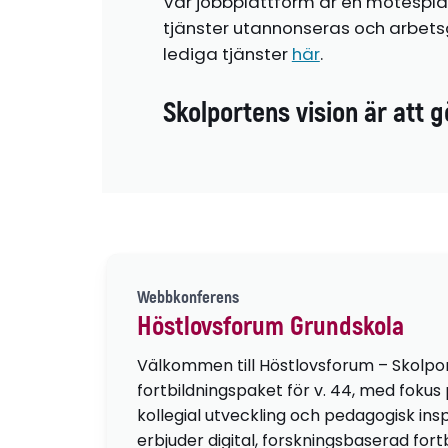
Vår jobbplattform är en mötespla
tjänster utannonseras och arbetsg
lediga tjänster
här
.
Skolportens vision är att g
Webbkonferens
Höstlovsforum Grundskola
Välkommen till Höstlovsforum – Skolpo
fortbildningspaket för v. 44, med fokus
kollegial utveckling och pedagogisk insp
erbjuder digital, forskningsbaserad fortb