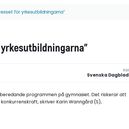
tresset för yrkesutbildningarna”
r yrkesutbildningarna”
Käl
Svenska Dagblad
sförberedande programmen på gymnasiet. Det riskerar att
konkurrenskraft, skriver Karin Wanngård (S),