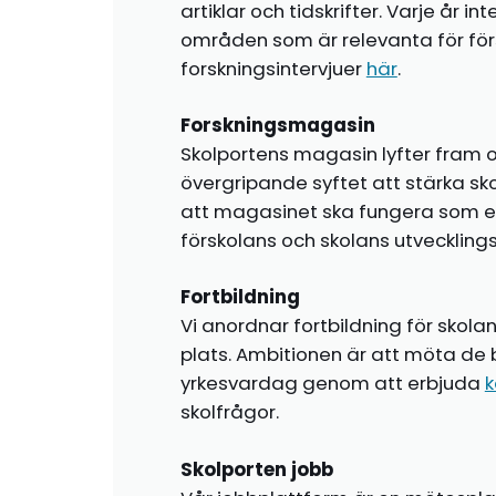
artiklar och tidskrifter. Varje år i
områden som är relevanta för förs
forskningsintervjuer
här
.
Forskningsmagasin
Skolportens magasin lyfter fram o
övergripande syftet att stärka sk
att magasinet ska fungera som en i
förskolans och skolans utvecklin
Fortbildning
Vi anordnar fortbildning för skola
plats. Ambitionen är att möta de 
yrkesvardag genom att erbjuda
k
skolfrågor.
Skolporten jobb