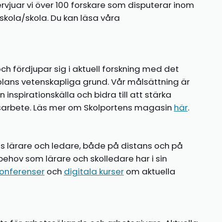
ntervjuar vi över 100 forskare som disputerar inom
kola/skola. Du kan läsa våra
ch fördjupar sig i aktuell forskning med det
olans vetenskapliga grund. Vår målsättning är
nspirationskälla och bidra till att stärka
gsarbete. Läs mer om Skolportens magasin
här
.
ns lärare och ledare, både på distans och på
behov som lärare och skolledare har i sin
onferenser
och
digitala kurser
om aktuella