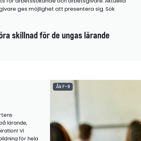
ts för arbetssökande och arbetsgivare. Aktuella
ivare ges möjlighet att presentera sig. Sök
öra skillnad för de ungas lärande
Åk F–9
rtens
 på lärande,
iration! Vi
ildning för hela