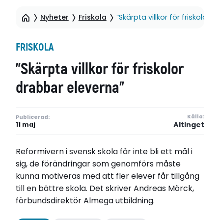
Nyheter
Friskola
”Skärpta villkor för friskolor 
FRISKOLA
”Skärpta villkor för friskolor
drabbar eleverna”
Källa:
Publicerad:
Altinget
11 maj
Reformivern i svensk skola får inte bli ett mål i
sig, de förändringar som genomförs måste
kunna motiveras med att fler elever får tillgång
till en bättre skola. Det skriver Andreas Mörck,
förbundsdirektör Almega utbildning.