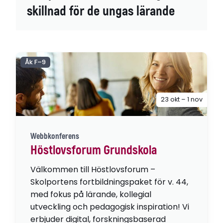
skillnad för de ungas lärande
Åk F–9
23 okt – 1 nov
Webbkonferens
Höstlovsforum Grundskola
Välkommen till Höstlovsforum –
Skolportens fortbildningspaket för v. 44,
med fokus på lärande, kollegial
utveckling och pedagogisk inspiration! Vi
erbjuder digital, forskningsbaserad